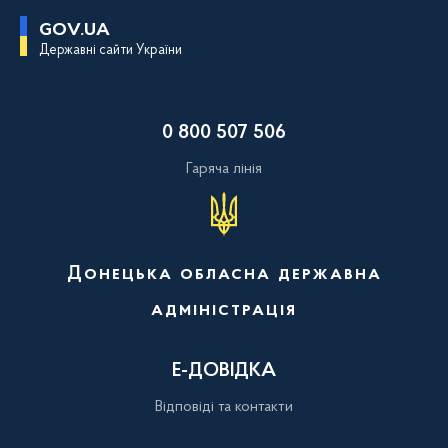
П
GOV.UA
е
Державні сайти України
р
е
й
т
и
0 800 507 506
д
о
о
Гаряча лінія
с
н
о
в
н
о
Донецька обласна державна
г
о
адміністрація
в
м
і
с
Е-ДОВІДКА
т
у
Відповіді та контакти