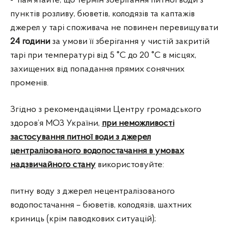
- пам’ятайте, що термін зберігання питної води з
пунктів розливу, бюветів, колодязів та каптажів
джерел у тарі споживача не повинен перевищувати
24 години
за умови її зберігання у чистій закритій
тарі при температурі від 5 °C до 20 °C в місцях,
захищених від попадання прямих сонячних
променів.
Згідно з рекомендаціями Центру громадського
здоров’я МОЗ України,
при неможливості
застосування питної води з джерел
централізованого водопостачання в умовах
надзвичайного стану
використовуйте:
питну воду з джерел нецентралізованого
водопостачання – бюветів, колодязів, шахтних
криниць (крім паводкових ситуацій);