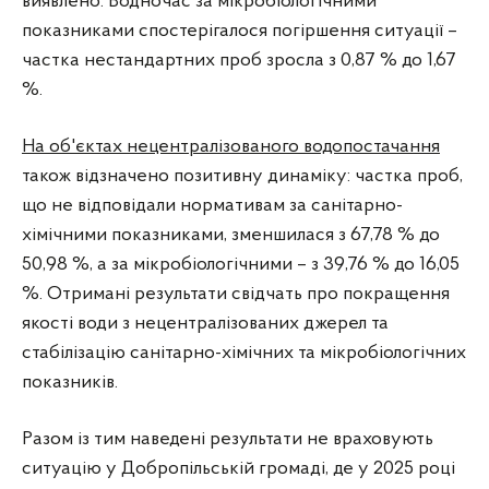
виявлено. Водночас за мікробіологічними
показниками спостерігалося погіршення ситуації –
частка нестандартних проб зросла з 0,87 % до 1,67
%.
На об'єктах нецентралізованого водопостачання
також відзначено позитивну динаміку: частка проб,
що не відповідали нормативам за санітарно-
хімічними показниками, зменшилася з 67,78 % до
50,98 %, а за мікробіологічними – з 39,76 % до 16,05
%. Отримані результати свідчать про покращення
якості води з нецентралізованих джерел та
стабілізацію санітарно-хімічних та мікробіологічних
показників.
Разом із тим наведені результати не враховують
ситуацію у Добропільській громаді, де у 2025 році