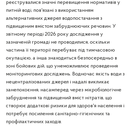
реєструвалися значні перевищення нормативів у
питній воді, пов'язані з використанням
альтернативних джерел водопостачання з
підвищеним вмістом забруднюючих речовин. У
звітному періоді 2026 року дослідження у
зазначеній громаді не проводилися, оскільки
частина її території перебуває під тимчасовою
окупацією, а інша знаходиться безпосередньо в
зоні бойових дій, що унеможливлює проведення
моніторингових досліджень. Водночас якість води з
нецентралізованих джерел і надалі викликає
занепокоєння, насамперед через мікробіологічне
забруднення та підвищений вміст нітратів, що
створює додаткові ризики для здоров'я населення і
потребує посилення санітарно-гігієнічних та
профілактичних заходів.