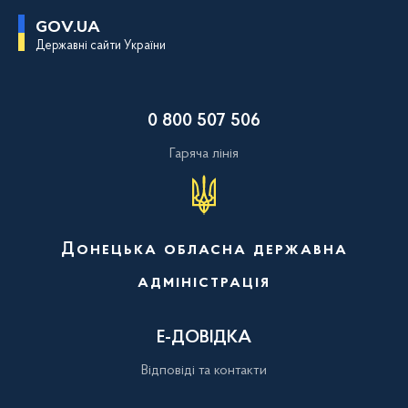
П
GOV.UA
е
Державні сайти України
р
е
й
т
и
0 800 507 506
д
о
о
Гаряча лінія
с
н
о
в
н
о
Донецька обласна державна
г
о
адміністрація
в
м
і
с
Е-ДОВІДКА
т
у
Відповіді та контакти