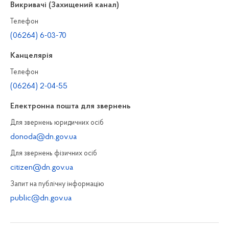
Викривачі (Захищений канал)
Телефон
(06264) 6-03-70
Канцелярiя
Телефон
(06264) 2-04-55
Електронна пошта для звернень
Для звернень юридичних осiб
donoda@dn.gov.ua
Для звернень фізичних осiб
citizen@dn.gov.ua
Запит на публiчну інформацiю
public@dn.gov.ua