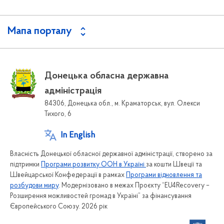
Мапа порталу
Донецька обласна державна
адміністрація
84306, Донецька обл., м. Краматорськ, вул. Олекси
Тихого, 6
In English
Власність Донецької обласної державної адміністрації, створено за
підтримки
Програми розвитку ООН в Україні
за кошти Швеції та
Швейцарської Конфедерації в рамках
Програми відновлення та
розбудови миру
. Модернізовано в межах Проєкту “EU4Recovery –
Розширення можливостей громад в Україні” за фінансування
Європейського Союзу. 2026 рік