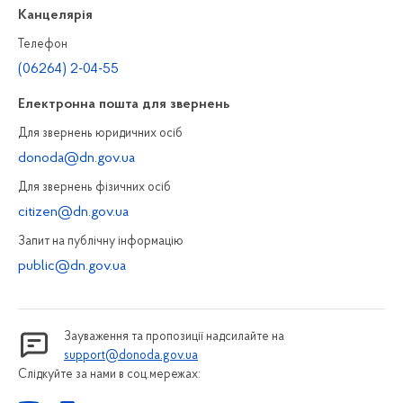
Канцелярiя
Телефон
(06264) 2-04-55
Електронна пошта для звернень
Для звернень юридичних осiб
donoda@dn.gov.ua
Для звернень фізичних осiб
citizen@dn.gov.ua
Запит на публiчну інформацiю
public@dn.gov.ua
Зауваження та пропозиції надсилайте на
support@donoda.gov.ua
Слідкуйте за нами в соц.мережах: