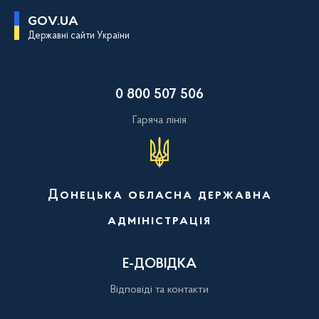
П
GOV.UA
е
Державні сайти України
р
е
й
т
и
0 800 507 506
д
о
о
Гаряча лінія
с
н
о
в
н
о
Донецька обласна державна
г
о
адміністрація
в
м
і
с
Е-ДОВІДКА
т
у
Відповіді та контакти