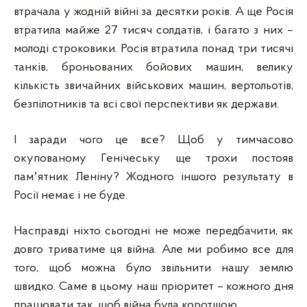
втрачала у жодній війні за десятки років. А ще Росія
втратила майже 27 тисяч солдатів, і багато з них –
молоді строковики. Росія втратила понад три тисячі
танків, броньованих бойових машин, велику
кількість звичайних військових машин, вертольотів,
безпілотників та всі свої перспективи як держави.
І заради чого це все? Щоб у тимчасово
окупованому Генічеську ще трохи постояв
памʼятник Леніну? Жодного іншого результату в
Росії немає і не буде.
Насправді ніхто сьогодні не може передбачити, як
довго триватиме ця війна. Але ми робимо все для
того, щоб можна було звільнити нашу землю
швидко. Саме в цьому наш пріоритет – кожного дня
працювати так, щоб війна була коротшою.