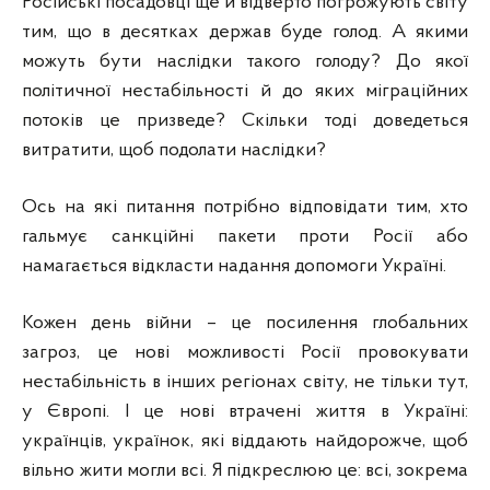
Російські посадовці ще й відверто погрожують світу
тим, що в десятках держав буде голод. А якими
можуть бути наслідки такого голоду? До якої
політичної нестабільності й до яких міграційних
потоків це призведе? Скільки тоді доведеться
витратити, щоб подолати наслідки?
Ось на які питання потрібно відповідати тим, хто
гальмує санкційні пакети проти Росії або
намагається відкласти надання допомоги Україні.
Кожен день війни – це посилення глобальних
загроз, це нові можливості Росії провокувати
нестабільність в інших регіонах світу, не тільки тут,
у Європі. І це нові втрачені життя в Україні:
українців, українок, які віддають найдорожче, щоб
вільно жити могли всі. Я підкреслюю це: всі, зокрема