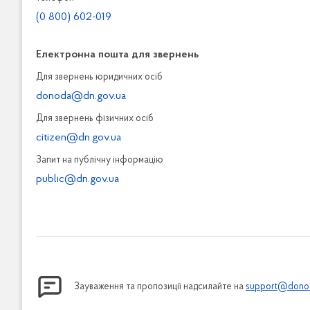
(0 800) 602-019
Електронна пошта для звернень
Для звернень юридичних осiб
donoda@dn.gov.ua
Для звернень фізичних осiб
citizen@dn.gov.ua
Запит на публiчну інформацiю
public@dn.gov.ua
Зауваження та пропозиції надсилайте на
support@donod