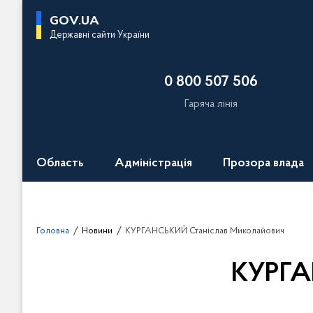
П
GOV.UA
е
Державні сайти України
р
е
0 800 507 506
й
т
Гаряча лінія
и
д
о
Область
Адміністрація
Прозора влада
о
с
н
о
Головна
Новини
КУРГАНСЬКИЙ Станіслав Миколайович
в
н
КУРГА
о
г
о