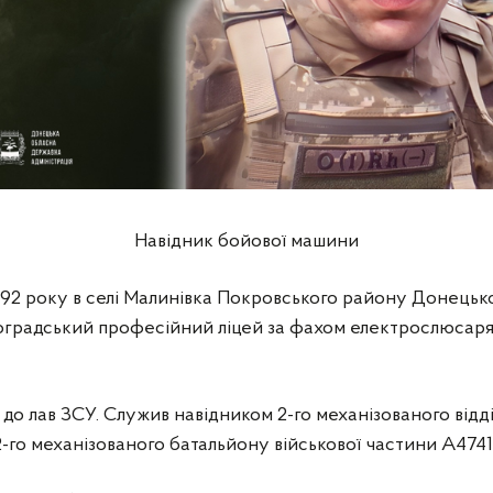
Навідник бойової машини
92 року в селі Малинівка Покровського району Донецької
оградський професійний ліцей за фахом електрослюсаря
в до лав ЗСУ. Служив навідником 2-го механізованого від
2-го механізованого батальйону військової частини А4741