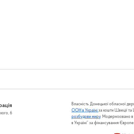
Власність Донецької обласної держ
рація
ООН в Україні
за кошти Швеції та
хого, 6
розбудови миру
. Модернізовано 
в Україні” за фінансування Європ