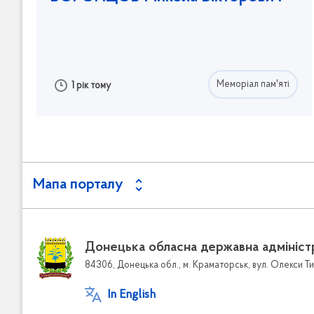
Меморіал пам'яті
1 рік тому
Мапа порталу
Донецька обласна державна адмініст
84306, Донецька обл., м. Краматорськ, вул. Олекси Ти
In English