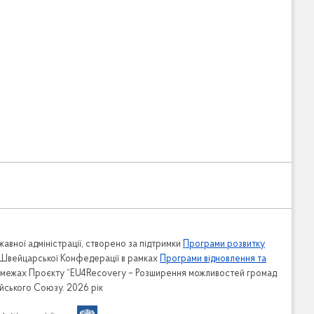
авної адміністрації, створено за підтримки
Програми розвитку
 Швейцарської Конфедерації в рамках
Програми відновлення та
в межах Проєкту “EU4Recovery – Розширення можливостей громад
ейського Союзу. 2026 рік