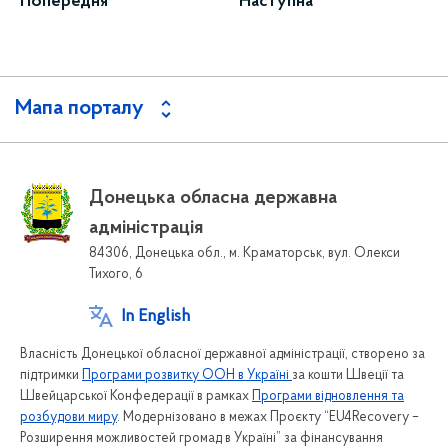
Попередня
Наступна
Мапа порталу
Донецька обласна державна
адміністрація
84306, Донецька обл., м. Краматорськ, вул. Олекси
Тихого, 6
In English
Власність Донецької обласної державної адміністрації, створено за
підтримки
Програми розвитку ООН в Україні
за кошти Швеції та
Швейцарської Конфедерації в рамках
Програми відновлення та
розбудови миру
. Модернізовано в межах Проєкту “EU4Recovery –
Розширення можливостей громад в Україні” за фінансування