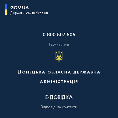
П
GOV.UA
е
Державні сайти України
р
е
й
т
и
0 800 507 506
д
о
о
Гаряча лінія
с
н
о
в
н
о
Донецька обласна державна
г
о
адміністрація
в
м
і
с
Е-ДОВІДКА
т
у
Відповіді та контакти