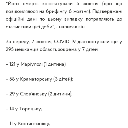
"Його смерть констатували 5 жовтня (про що
повідомлялося на брифінгу 6 жовтня). Підтверджені
офіційні дані по цьому випадку потрапляють до
статистики цієї доби", - написав він.
За середу, 7 жовтня, COVID-19 діагностували ще у
295 мешканців області, зокрема у 7 дітей:
– 121 у Маріуполі (1 дитина);
– 58 у Краматорську (3 дітей);
– 29 у Слов’янську (2 дитини);
– 14 у Торецьку;
– 11 у Костянтинівці;