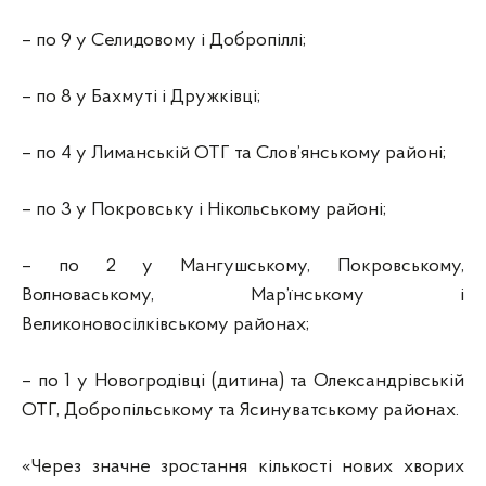
– по 9 у Селидовому і Добропіллі;
– по 8 у Бахмуті і Дружківці;
– по 4 у Лиманській ОТГ та Слов’янському районі;
– по 3 у Покровську і Нікольському районі;
– по 2 у Мангушському, Покровському,
Волноваському, Мар’їнському і
Великоновосілківському районах;
– по 1 у Новогродівці (дитина) та Олександрівській
ОТГ, Добропільському та Ясинуватському районах.
«Через значне зростання кількості нових хворих