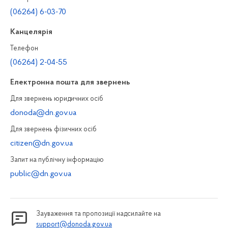
(06264) 6-03-70
Канцелярiя
Телефон
(06264) 2-04-55
Електронна пошта для звернень
Для звернень юридичних осiб
donoda@dn.gov.ua
Для звернень фізичних осiб
citizen@dn.gov.ua
Запит на публiчну інформацiю
public@dn.gov.ua
Зауваження та пропозиції надсилайте на
support@donoda.gov.ua