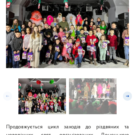
Попередній слайд
Насту
Продовжується цикл заходів до різдвяних та