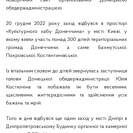
новорічних свят, організованих Донецькою
облдержадміністрацією.
20 грудня 2022 року захід відбувся в просторі
«Культурного хабу Донеччина» у місті Києві, у
якому взяли участь понад 300 дітей територіальних
громад Донеччини, а саме: Бахмутської,
Покровської, Костянтинівської.
Із вітальним словом до дітей звернулась заступниця
голови Донецької облдержадміністрації Юлія
Костюніна та побажала їм бути веселими,
щасливими, життєрадісними та здійснення усіх
бажань та мрій.
Того ж дня відбувся ще один захід у місті Дніпрі в
Дніпропетровському Будинку органної та камерної