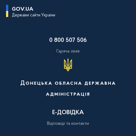
П
GOV.UA
е
Державні сайти України
р
е
й
т
и
0 800 507 506
д
о
о
Гаряча лінія
с
н
о
в
н
о
Донецька обласна державна
г
о
адміністрація
в
м
і
с
Е-ДОВІДКА
т
у
Відповіді та контакти