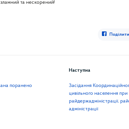
езламний та нескорений!
Поділити
Наступна
мана поранено
Засідання Координаційно
цивільного населення при
райдержадміністрації, рай
адміністрації