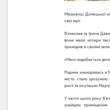
Мешканці Донецької обл
свої мрії.
В’ячеслав та Ірина Дав
вони мали чотири такі
приходив зі своїми зап
«Мені подобається допом
Родина знаходилась в М
місто, стало зрозуміл
росії та окупацію Маріу
У квітні цього року В’я
знайшли приміщення в