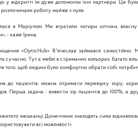
о у відкритті їм дуже допомогли їхні партнери. Це бул
а розпочинали роботу майже з нуля.
лася в Маріуполі. Ми втратили чотири оптики, власну
», - каже Ірина.
іщення «OpticHub» Вʼячеслав займався самостійно. М
та сучасно. Тут є меблі в стриманих кольорах, багато віл
для того, щоб людині було комфортно обрати собі потрібну
ня до пацієнтів, можна отримати перевірку зору, кор
ів. Перша задача - вивести зір пацієнтів до 100%, а дру
режитого мешканці Донеччини знаходять сили відновлюв
икористовувати всі можливості.