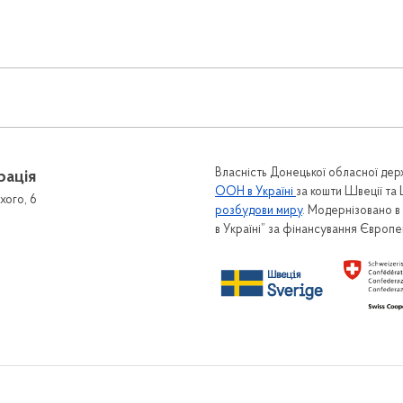
Власність Донецької обласної держ
рація
ООН в Україні
за кошти Швеції та
хого, 6
розбудови миру
. Модернізовано 
в Україні” за фінансування Європ