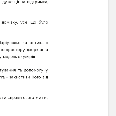
а дуже цінна підтримка,
 домівку, усе, що було
аріупольська оптика в
ьно простору, дзеркал та
 модель окулярів.
игування та допомогу у
га - захистити його від
ати справи свого життя,