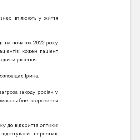
ізнес, втілюють у життя
і, на початок 2022 року
цієнтів: кожен пацієнт
ходити рішення.
озповідає Ірина.
загроза заходу росіян у
номасштабне вторгнення
вку до відкриття оптики:
підготували персонал.