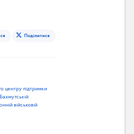
ся
Поділитися
го центру підтримки
 Бахмутській
онній військовій