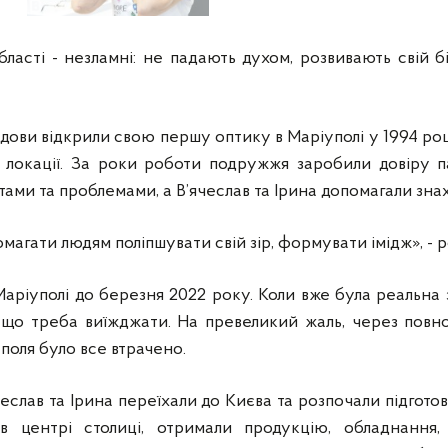
асті - незламні: не падають духом, розвивають свій б
идови відкрили свою першу оптику в Маріуполі у 1994 роц
 локації. За роки роботи подружжя заробили довіру па
итами та проблемами, а В’ячеслав та Ірина допомагали зна
агати людям поліпшувати свій зір, формувати імідж», - р
аріуполі до березня 2022 року. Коли вже була реальна 
о, що треба виїжджати. На превеликий жаль, через пов
поля було все втрачено.
чеслав та Ірина переїхали до Києва та розпочали підгото
 центрі столиці, отримали продукцію, обладнання, 