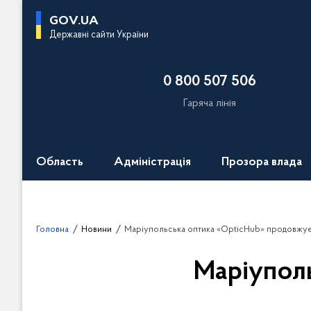
П
GOV.UA
е
Державні сайти України
р
е
0 800 507 506
й
т
Гаряча лінія
и
д
о
Область
Адміністрація
Прозора влада
о
с
н
о
Головна
Новини
Маріупольська оптика «OpticHub» продовжує
в
н
Маріупол
о
г
о