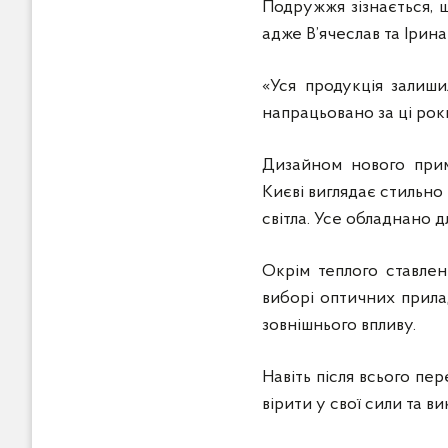
Подружжя зізнається, щ
адже В’ячеслав та Ірин
«Уся продукція залиши
напрацьовано за ці роки
Дизайном нового прим
Києві виглядає стильно 
світла. Усе обладнано 
Окрім теплого ставлен
виборі оптичних прилад
зовнішнього впливу.
Навіть після всього пе
вірити у свої сили та в