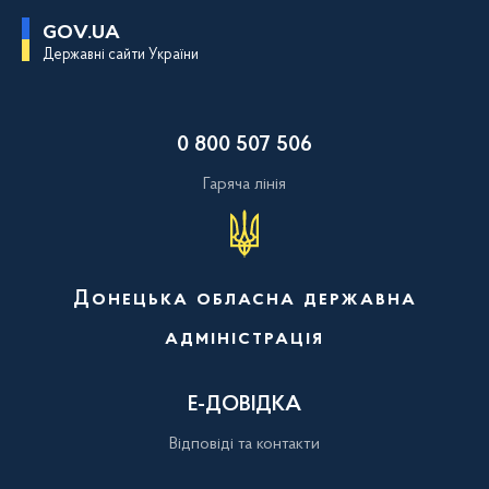
П
GOV.UA
е
Державні сайти України
р
е
й
т
и
0 800 507 506
д
о
о
Гаряча лінія
с
н
о
в
н
о
Донецька обласна державна
г
о
адміністрація
в
м
і
с
Е-ДОВІДКА
т
у
Відповіді та контакти