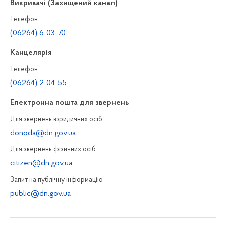
Викривачі (Захищений канал)
Телефон
(06264) 6-03-70
Канцелярiя
Телефон
(06264) 2-04-55
Електронна пошта для звернень
Для звернень юридичних осiб
donoda@dn.gov.ua
Для звернень фізичних осiб
citizen@dn.gov.ua
Запит на публiчну інформацiю
public@dn.gov.ua