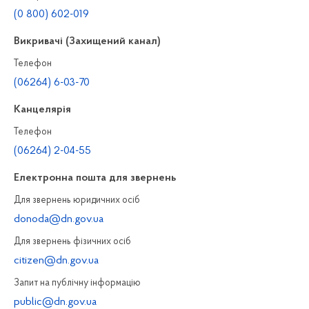
(0 800) 602-019
Викривачі (Захищений канал)
Телефон
(06264) 6-03-70
Канцелярiя
Телефон
(06264) 2-04-55
Електронна пошта для звернень
Для звернень юридичних осiб
donoda@dn.gov.ua
Для звернень фізичних осiб
citizen@dn.gov.ua
Запит на публiчну інформацiю
public@dn.gov.ua