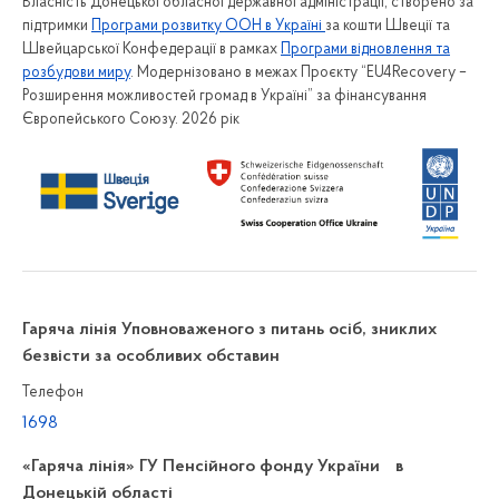
Власність Донецької обласної державної адміністрації, створено за
підтримки
Програми розвитку ООН в Україні
за кошти Швеції та
Швейцарської Конфедерації в рамках
Програми відновлення та
розбудови миру
. Модернізовано в межах Проєкту “EU4Recovery –
Розширення можливостей громад в Україні” за фінансування
Європейського Союзу. 2026 рік
Гаряча лінія Уповноваженого з питань осіб, зниклих
безвісти за особливих обставин
Телефон
1698
«Гаряча лінія» ГУ Пенсійного фонду України в
Донецькій області