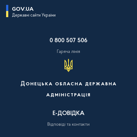
П
GOV.UA
е
Державні сайти України
р
е
й
т
и
0 800 507 506
д
о
о
Гаряча лінія
с
н
о
в
н
о
Донецька обласна державна
г
о
адміністрація
в
м
і
с
Е-ДОВІДКА
т
у
Відповіді та контакти