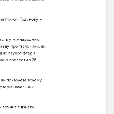
ив Миколі Годунову –
часть у міжнародних
вду про ті злочини, які
одих пауерліфтерів
вано провести з 25
 ви показуєте всьому
іфтерів начальник
к вручив відзнаки