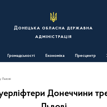
Донецька обласна державна
адміністрація
Громадськості
Економіка
Пресцентр
у Львові
уерліфтери Донеччини тр