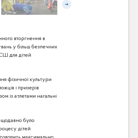
Наступний слайд
нного вторгнення в
увань у більш безпечних
СШ для дітей
ня фізичної культури
ожців і призерів
зом із атлетами нагальні
нещодавно було
роцесу дітей
дозволить максимально