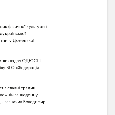
ник фізичної культури і
еукраїнської
фтингу Донецької
енер-викладач ОДЮСШ
ілу ВГО «Федерація
тів славні традиції
 кожній за щоденну
, - зазначив Володимир