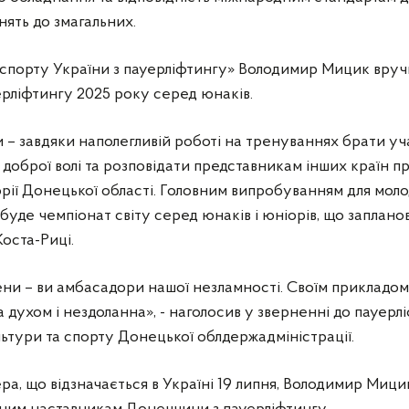
нять до змагальних.
спорту України з пауерліфтингу» Володимир Мицик вруч
рліфтингу 2025 року серед юнаків.
 – завдяки наполегливій роботі на тренуваннях брати у
доброї волі та розповідати представникам інших країн пра
орії Донецької області. Головним випробуванням для мол
буде чемпіонат світу серед юнаків і юніорів, що заплано
Коста-Риці.
ни – ви амбасадори нашої незламності. Своїм прикладом
а духом і нездоланна», - наголосив у зверненні до пауерл
льтури та спорту Донецької облдержадміністрації.
а, що відзначається в Україні 19 липня, Володимир Мици