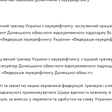
дним наставникам Донеччини з пауерліфтингу.
жений тренер України з пауерліфтингу, заслужений праців
ент Донецького обласного відокремленого підрозділу Вс
ї «Федерація пауерліфтингу України» «Федерація пауерлі
служений тренер України з пауерліфтингу, старший тр
 секретар Донецького обласного відокремленого підрозд
 «Федерація пауерліфтингу Донецької області».
 та завзяттю наших керівників федерацій, тренерів і атле
родовжують примножуватися. Щира вдячність кожному й
ицію, за внесок у перемоги та здобутки на славу України»