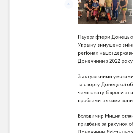
Попередній слайд
Спільне фото спортсменів 
Пауерліфтери Донецько
Україну вимушено зміни
регіонах нашої держави
Донеччини з 2022 року 
З актуальними умовами 
та спорту Донецької об
чемпіонату Європи з пау
проблеми, з якими вони
Володимир Мицик оглян
придбане за рахунок о
Донеччини. Якість цьог