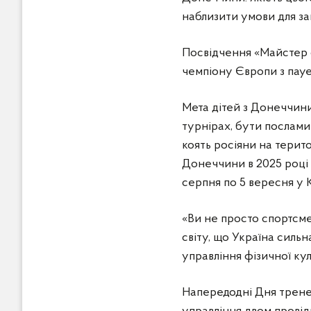
наблизити умови для за
Посвідчення «Майстер 
чемпіону Європи з пауе
Мета дітей з Донеччини
турнірах, бути послами 
коять росіяни на терит
Донеччини в 2025 році 
серпня по 5 вересня у 
«Ви не просто спортсме
світу, що Україна сильн
управління фізичної ку
Напередодні Дня тренер