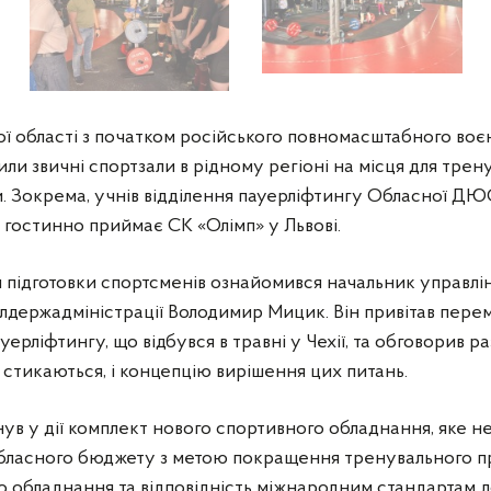
з пауерліфтингу та Володимира Мицика у тренажерному залі.
ї області з початком російського повномасштабного воє
ли звичні спортзали в рідному регіоні на місця для трен
. Зокрема, учнів відділення пауерліфтингу Обласної ДЮ
гостинно приймає СК «Олімп» у Львові.
підготовки спортсменів ознайомився начальник управлін
лдержадміністрації Володимир Мицик. Він привітав перем
ерліфтингу, що відбувся в травні у Чехії, та обговорив ра
 стикаються, і концепцію вирішення цих питань.
ув у дії комплект нового спортивного обладнання, яке 
бласного бюджету з метою покращення тренувального п
о обладнання та відповідність міжнародним стандартам 