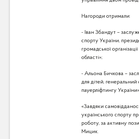
управління двом прові
Нагороди отримали:
- Іван Збандут – заслу
спорту України, презид
громадської організаці
області»;
- Альона Бичкова – за
для дітей, генеральний
пауерліфтингу України»
«Завдяки самовідданості
українського спорту п
роботу, за активну поз
Мицик.