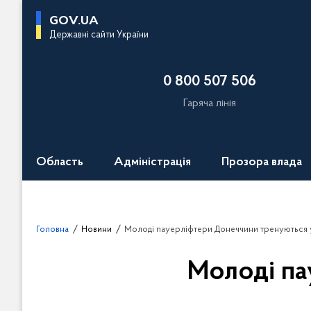
П
GOV.UA
е
Державні сайти України
р
е
0 800 507 506
й
т
Гаряча лінія
и
д
о
Область
Адміністрація
Прозора влада
о
с
н
о
Головна
Новини
Молоді пауерліфтери Донеччини тренуються 
в
н
Молоді па
о
г
о