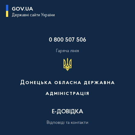
П
GOV.UA
е
Державні сайти України
р
е
й
т
и
0 800 507 506
д
о
о
Гаряча лінія
с
н
о
в
н
о
Донецька обласна державна
г
о
адміністрація
в
м
і
с
Е-ДОВІДКА
т
у
Відповіді та контакти