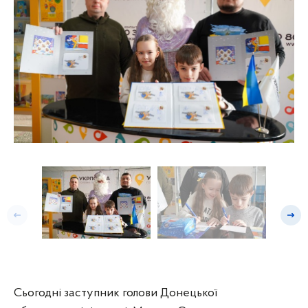
Попередній слайд
Насту
Сьогодні заступник голови Донецької