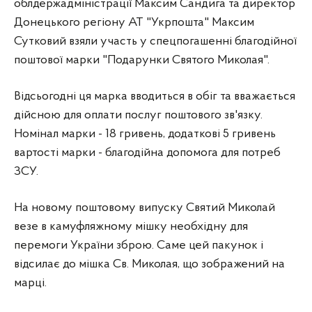
облдержадміністрації Максим Сандига та директор
Донецького регіону АТ "Укрпошта" Максим
Сутковий взяли участь у спецпогашенні благодійної
поштової марки "Подарунки Святого Миколая".
Відсьогодні ця марка вводиться в обіг та вважається
дійсною для оплати послуг поштового зв'язку.
Номінал марки - 18 гривень, додаткові 5 гривень
вартості марки - благодійна допомога для потреб
ЗСУ.
На новому поштовому випуску Святий Миколай
везе в камуфляжному мішку необхідну для
перемоги України зброю. Саме цей пакунок і
відсилає до мішка Св. Миколая, що зображений на
марці.