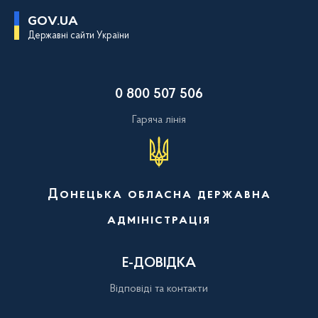
П
GOV.UA
е
Державні сайти України
р
е
й
т
и
0 800 507 506
д
о
о
Гаряча лінія
с
н
о
в
н
о
Донецька обласна державна
г
о
адміністрація
в
м
і
с
Е-ДОВІДКА
т
у
Відповіді та контакти