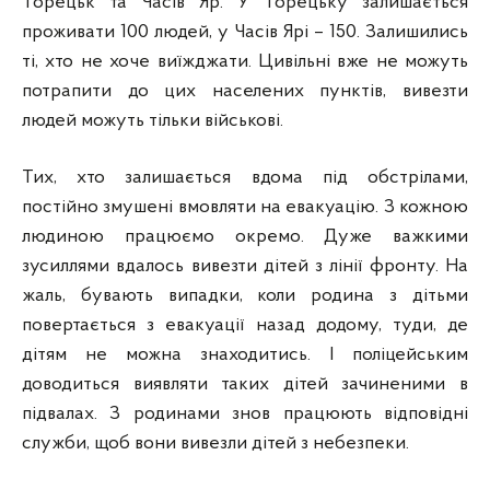
Торецьк та Часів Яр. У Торецьку залишається
проживати 100 людей, у Часів Ярі – 150. Залишились
ті, хто не хоче виїжджати. Цивільні вже не можуть
потрапити до цих населених пунктів, вивезти
людей можуть тільки військові.
Тих, хто залишається вдома під обстрілами,
постійно змушені вмовляти на евакуацію. З кожною
людиною працюємо окремо. Дуже важкими
зусиллями вдалось вивезти дітей з лінії фронту. На
жаль, бувають випадки, коли родина з дітьми
повертається з евакуації назад додому, туди, де
дітям не можна знаходитись. І поліцейським
доводиться виявляти таких дітей зачиненими в
підвалах. З родинами знов працюють відповідні
служби, щоб вони вивезли дітей з небезпеки.