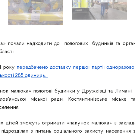
а» почали надходити до пологових будинків та органі
бласті.
21 року
передбачено доставку першої партії одноразово
ькості 285 одиниць.
нок малюка» пологові будинки у Дружківці та Лимані, 
ов'янської міської ради, Костянтинівське міське 
селення.
х дітей зможуть отримати «пакунок малюка» в заклада
підрозділах з питань соціального захисту населення