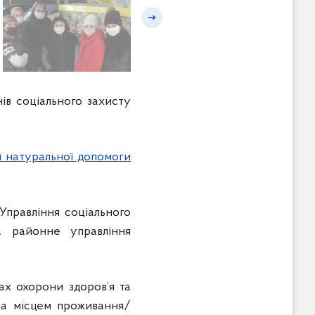
Наступний слайд
в соціального захисту
ї натуральної допомоги
Управління соціального
та районне управління
х охорони здоров’я та
 за місцем проживання/