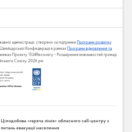
авної адміністрації, створено за підтримки
Програми розвитку
 Швейцарської Конфедерації в рамках
Програми відновлення та
в межах Проєкту “EU4Recovery – Розширення можливостей громад
ейського Союзу. 2026 рік
Цілодобова «гаряча лінія» обласного call-центру з
питань евакуації населення