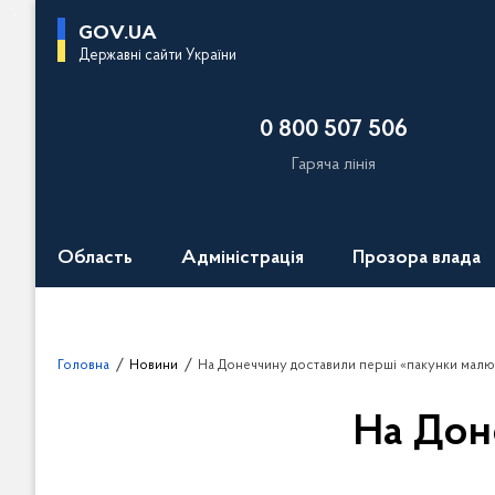
П
GOV.UA
е
Державні сайти України
р
е
0 800 507 506
й
т
Гаряча лінія
и
д
о
Область
Адміністрація
Прозора влада
о
с
н
о
Головна
Новини
На Донеччину доставили перші «пакунки малю
в
н
На Дон
о
г
о