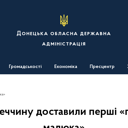
Донецька обласна державна
адміністрація
Громадськості
Економіка
Пресцентр
ка»
еччину доставили перші «