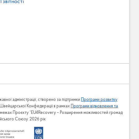
 звітності
авної адміністрації, створено за підтримки
Програми розвитку
 Швейцарської Конфедерації в рамках
Програми відновлення та
в межах Проєкту “EU4Recovery – Розширення можливостей громад
ейського Союзу. 2026 рік