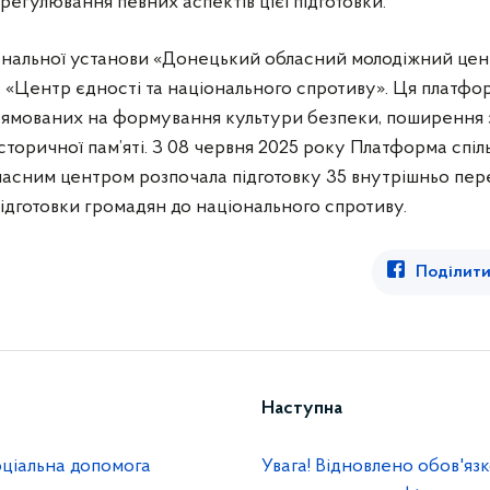
регулювання певних аспектів цієї підготовки.
мунальної установи «Донецький обласний молодіжний цен
«Центр єдності та національного спротиву». Ця платфор
прямованих на формування культури безпеки, поширення 
сторичної пам’яті. З 08 червня 2025 року Платформа спіл
асним центром розпочала підготовку 35 внутрішньо пере
дготовки громадян до національного спротиву.
Поділити
Наступна
ціальна допомога
Увага! Відновлено обов'яз