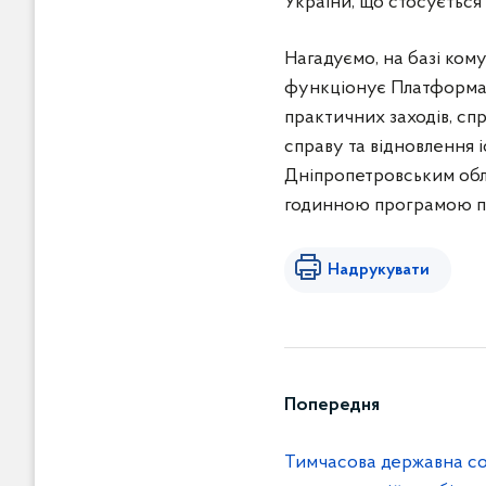
України, що стосується 
Нагадуємо, на базі ко
функціонує Платформа 
практичних заходів, с
справу та відновлення і
Дніпропетровським обл
годинною програмою пі
Надрукувати
Попередня
Тимчасова державна со