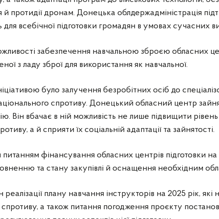
я й протидії дронам. Донецька облдержадміністрація підтр
ь для всебічної підготовки громадян в умовах сучасних ви
жливості забезпечення навчальною зброєю обласних цен
ної з ладу зброї для використання як навчальної.
ціативою було залучення безробітних осіб до спеціалізо
національного спротиву. Донецький обласний центр зайн
ю. Він вбачає в ній можливість не лише підвищити рівень
отиву, а й сприяти їх соціальній адаптації та зайнятості.
 питанням фінансування обласних центрів підготовки на 
овненню та стану закупівлі й оснащення необхідним об
 реалізації плану навчання інструкторів на 2025 рік, які
спротиву, а також питання погодження проєкту постанов