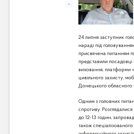
Попередній слайд
Заступник голови Донецьк
24 липня заступник гол
нараді під головування
присвячена питанням п
представили посадовці з
виховання, платформи «
цивільного захисту, моб
Донецького обласного 
Одним з головних пита
спротиву. Розглядалися
до 12-13 годин, запрова
також спеціалізованого 
інформаційного захисту,