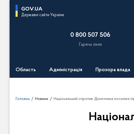
П
GOV.UA
е
Державні сайти України
р
е
0 800 507 506
й
т
Гаряча лінія
и
д
о
Область
Адміністрація
Прозора влада
о
с
н
о
Головна
Новини
Національний спротив: Донеччина посилює пі
в
н
Націона
о
г
о