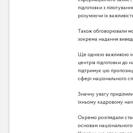
підготовки з пілотуванн
розуміючи їх важливіст
Також обговорювали мо
зокрема надання виведе
Ще однією важливою іні
центрів підготовки до 
підтримує цю пропозиці
сфері національного спр
Значну увагу приділили
їхньому кадровому нап
Окремо розглядали стан
основам національного 