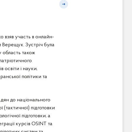
Наступний слайд
 взяв участь в онлайн-
 Верещук. Зустріч була
у область також
-патріотичного
 освіти і науки,
еранської політики та
дян до національного
 (тактичної) підготовки
логічної підготовки, а
еграції курсів OSINT та
зпілотних систем та