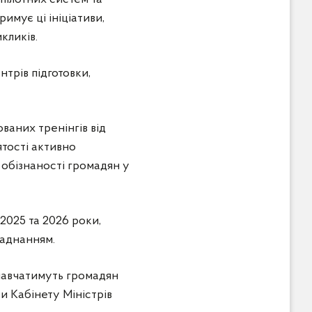
имує ці ініціативи,
кликів.
трів підготовки,
ваних тренінгів від
ятості активно
 обізнаності громадян у
2025 та 2026 роки,
ладнанням.
 навчатимуть громадян
и Кабінету Міністрів