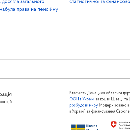
 досягла загального
статистичної та фінансової
 набула права на пенсійну
Власність Донецької обласної держ
рація
ООН в Україні
за кошти Швеції та
хого, 6
розбудови миру
. Модернізовано 
в Україні” за фінансування Європ