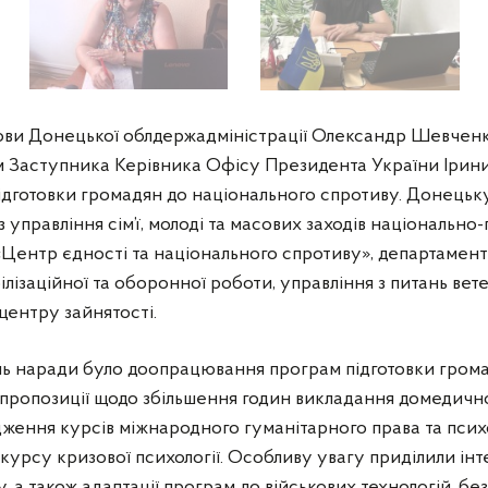
ої облдержадміністрації Олександр Шевченко в машині
ови Донецької облдержадміністрації Олександр Шевченко
м Заступника Керівника Офісу Президента України Ірини
ідготовки громадян до національного спротиву. Донецьк
 управління сім’ї, молоді та масових заходів національно
Центр єдності та національного спротиву», департаментів
ілізаційної та оборонної роботи, управління з питань вет
центру зайнятості.
нь наради було доопрацювання програм підготовки грома
 пропозиції щодо збільшення годин викладання домедичної
дження курсів міжнародного гуманітарного права та психо
курсу кризової психології. Особливу увагу приділили інт
 а також адаптації програм до військових технологій, бе