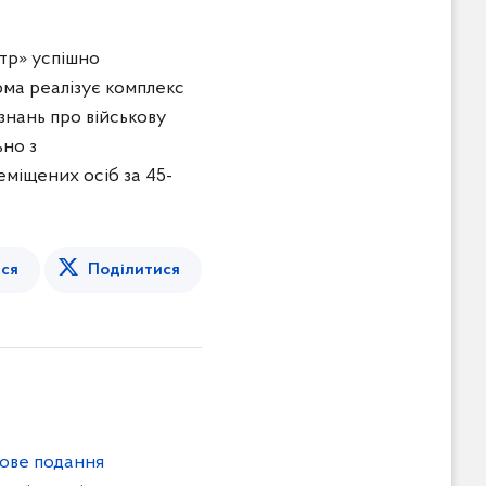
тр» успішно
ма реалізує комплекс
знань про військову
ьно з
міщених осіб за 45-
ся
Поділитися
кове подання