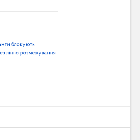
анти блокують
ез лінію розмежування