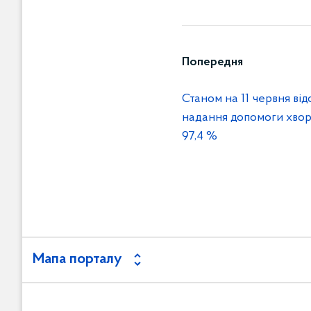
Попередня
Станом на 11 червня від
надання допомоги хвор
97,4 %
Мапа порталу