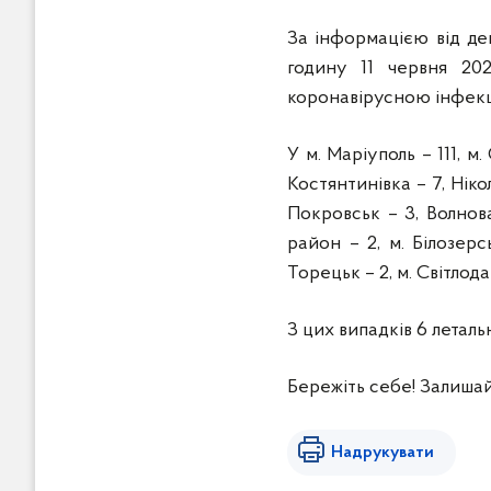
За інформацією від де
годину 11 червня 20
коронавірусною інфекці
У м. Маріуполь – 111, м
Костянтинівка – 7, Ніко
Покровськ – 3, Волнов
район – 2, м. Білозерс
Торецьк – 2, м. Світлода
З цих випадків 6 леталь
Бережіть себе! Залишай
Надрукувати