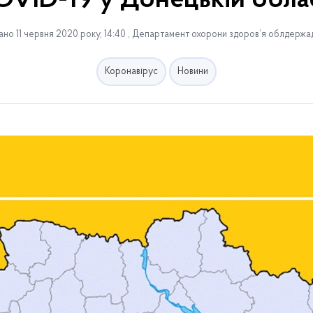
VID-19 у Донецькій обла
но 11 червня 2020 року, 14:40 , Департамент охорони здоров’я облдержад
Коронавірус
Новини