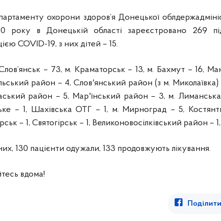
партаменту охорони здоров’я Донецької облдержадмініст
20 року в Донецькій області зареєстровано 269 пі
єю COVID-19, з них дітей – 15.
. Слов’янськ – 73, м. Краматорськ – 13, м. Бахмут – 16, М
льський район – 4, Слов'янський район (з м. Миколаївка) –
аський район – 5, Мар'їнський район – 3, м. Лиманськ
ьке – 1, Шахівська ОТГ – 1, м. Мирноград – 5, Костянт
рськ – 1, Святогірськ – 1, Великоновосілківський район – 1, 
них, 130 пацієнти одужали, 133 продовжують лікування.
тесь вдома!
Поділити