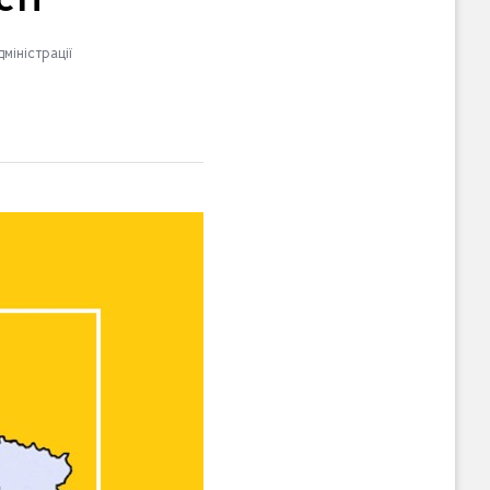
сті
міністрації