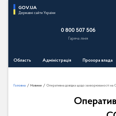
П
GOV.UA
е
Державні сайти України
р
е
0 800 507 506
й
т
Гаряча лінія
и
д
о
Область
Адміністрація
Прозора влада
о
с
н
о
Головна
Новини
Оперативна довідка щодо захворюваності на CO
в
н
Оператив
о
г
о