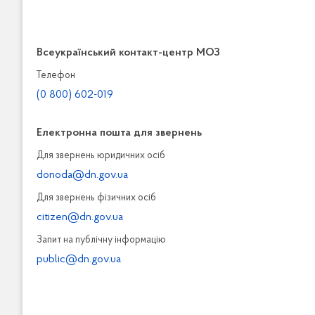
Всеукраїнський контакт-центр МОЗ
Телефон
(0 800) 602-019
Електронна пошта для звернень
Для звернень юридичних осiб
donoda@dn.gov.ua
Для звернень фізичних осiб
citizen@dn.gov.ua
Запит на публiчну інформацiю
public@dn.gov.ua