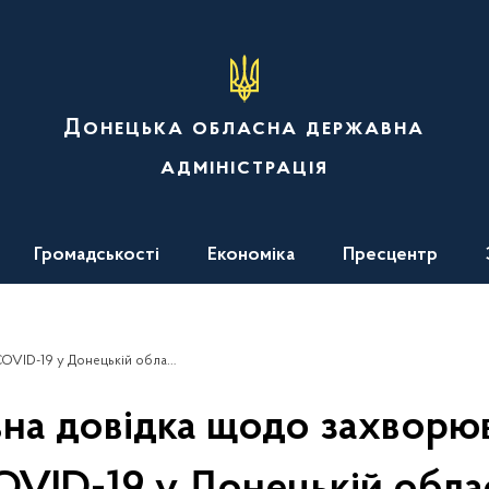
Донецька обласна державна
адміністрація
Громадськості
Економіка
Пресцентр
VID-19 у Донецькій області
на довідка щодо захворюв