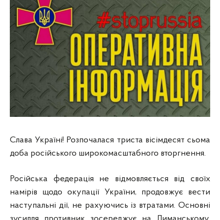
Слава Україні! Розпочалася триста вісімдесят сьома
доба російського широкомасштабного вторгнення.
Російська федерація не відмовляється від своїх
намірів щодо окупації України, продовжує вести
наступальні дії, не рахуючись із втратами. Основні
зусилля противник зосереджує на Лиманському,