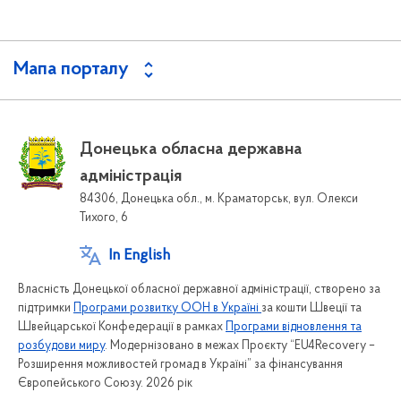
Мапа порталу
Донецька обласна державна
адміністрація
84306, Донецька обл., м. Краматорськ, вул. Олекси
Тихого, 6
In English
Власність Донецької обласної державної адміністрації, створено за
підтримки
Програми розвитку ООН в Україні
за кошти Швеції та
Швейцарської Конфедерації в рамках
Програми відновлення та
розбудови миру
. Модернізовано в межах Проєкту “EU4Recovery –
Розширення можливостей громад в Україні” за фінансування
Європейського Союзу. 2026 рік