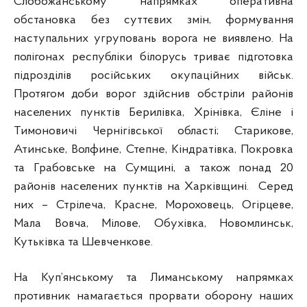
Слобожанському напрямках оперативна
обстановка без суттєвих змін, формування
наступальних угруповань ворога не виявлено. На
полігонах республіки білорусь триває підготовка
підрозділів російських окупаційних військ.
Протягом доби ворог здійснив обстріли районів
населених пунктів Берилівка, Хрінівка, Єліне і
Тимоновичі Чернігівської області; Старикове,
Атинське, Волфине, Степне, Кіндратівка, Покровка
та Грабовське на Сумщині, а також понад 20
районів населених пунктів на Харківщині. Серед
них – Стрілеча, Красне, Мороховець, Огірцеве,
Мала Вовча, Мілове, Обухівка, Новомлинськ,
Кутьківка та Шевченкове.
На Куп’янському та Лиманському напрямках
противник намагається прорвати оборону наших