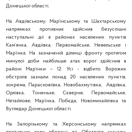
Донецької області.
На Авдіївському, Мар’їнському та Шахтарському
напрямках противник здійснив безуспішні
наступальні дії в районах населених пунктів
Кам’янка, Авдіївка, Первомайське, Невельське і
Мар’їнка. На зазначеній ділянці фронту протягом
минулої доби найбільше атак ворог здійснив в
районі Мар’їнки – 12. Усі - відбито. Ворожих
обстрілів зазнали понад 20 населених пунктів,
зокрема, Парасковіївка, Новобахмутівка, Авдіївка,
Орлівка, Тоненьке, Сєверне, Первомайське,
Нетайлове, Мар’їнка, Побєда, Новомихайлівка та
Вугледар Донецької області.
На Запорізькому та Херсонському напрямках