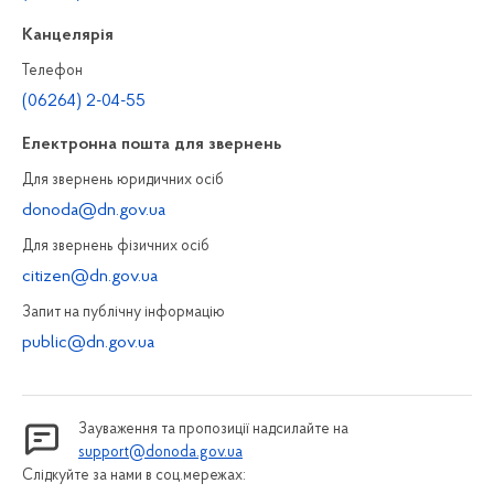
Канцелярiя
Телефон
(06264) 2-04-55
Електронна пошта для звернень
Для звернень юридичних осiб
donoda@dn.gov.ua
Для звернень фізичних осiб
citizen@dn.gov.ua
Запит на публiчну інформацiю
public@dn.gov.ua
Зауваження та пропозиції надсилайте на
support@donoda.gov.ua
Слідкуйте за нами в соц.мережах: