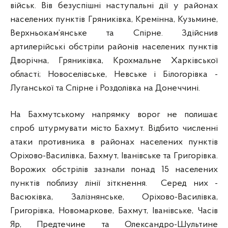
військ. Вів безуспішні наступальні дії у районах
населених пунктів Гряниківка, Кремінна, Кузьмине,
Верхньокам’янське та Спірне. Здійснив
артилерійські обстріли районів населених пунктів
Дворічна, Гряниківка, Крохмальне Харківської
області; Новоселівське, Невське і Білогорівка -
Луганської та Спірне і Роздолівка на Донеччині.
На Бахмутському напрямку ворог не полишає
спроб штурмувати місто Бахмут. Відбито численні
атаки противника в районах населених пунктів
Оріхово-Василівка, Бахмут, Іванівське та Григорівка.
Ворожих обстрілів зазнали понад 15 населених
пунктів поблизу лінії зіткнення. Серед них -
Васюківка, Залізнянське, Оріхово-Василівка,
Григорівка, Новомаркове, Бахмут, Іванівське, Часів
Яр, Предтечине та Олександро-Шультине