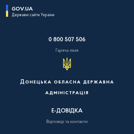
П
GOV.UA
е
Державні сайти України
р
е
й
т
и
0 800 507 506
д
о
о
Гаряча лінія
с
н
о
в
н
о
Донецька обласна державна
г
о
адміністрація
в
м
і
с
Е-ДОВІДКА
т
у
Відповіді та контакти