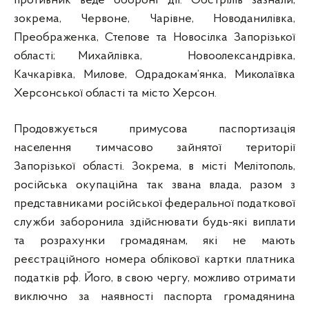
противник веде обороні дії. Обстрілів зазнали,
зокрема, Червоне, Чарівне, Новоданилівка,
Преображенка, Степове та Новосілка Запорізької
області; Михайлівка, Новоолександрівка,
Качкарівка, Милове, Одрадокам’янка, Миколаївка
Херсонської області та місто Херсон.
Продовжується примусова паспортизація
населення тимчасово зайнятої території
Запорізької області. Зокрема, в місті Мелітополь,
російська окупаційна так звана влада, разом з
представниками російської федеральної податкової
служби заборонила здійснювати будь-які виплати
та розрахунки громадянам, які не мають
реєстраційного номера облікової картки платника
податків рф. Його, в свою чергу, можливо отримати
виключно за наявності паспорта громадянина