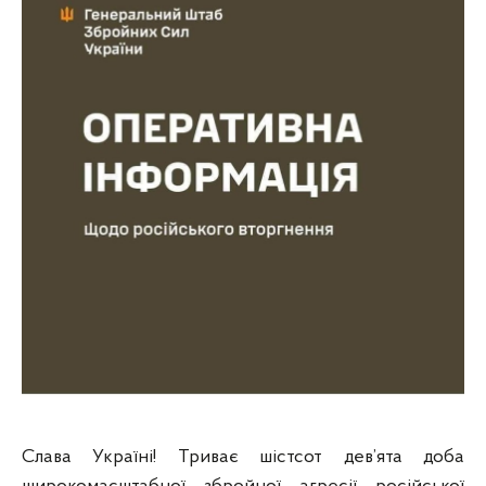
Слава Україні! Триває шістсот дев’ята доба