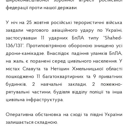
широкомасштабної збройної агресії
російської
федерації проти нашої держави.
У ніч на 25 жовтня російські терористичні війська
завдали чергового авіаційного удару по Україні,
застосувавши 11 ударних БпЛА типу “Shahed-
136/131”. Протиповітряною обороною знищено усі
дрони-камікадзе. Внаслідок падіння уламків БпЛА,
на жаль, є поранені серед цивільного населення. У
містах Славута та Нетішин Хмельницької області
пошкоджено 11 багатоквартирних та 9 приватних
будинків, 2 навчальні заклади, 2 пожежно-
рятувальні частини, будівля відділу поліції та інша
цивільна інфраструктура.
Оперативна обстановка на сході та півдні України
залишається складною.