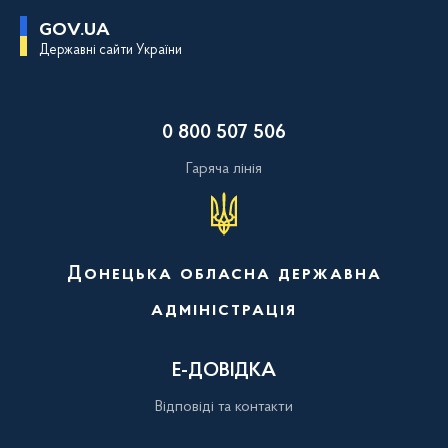
П
GOV.UA
е
Державні сайти України
р
е
й
т
и
0 800 507 506
д
о
о
Гаряча лінія
с
н
о
в
н
о
Донецька обласна державна
г
о
адміністрація
в
м
і
с
Е-ДОВІДКА
т
у
Відповіді та контакти