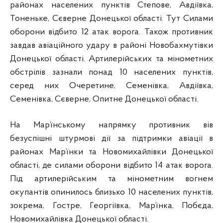
районах населених пунктів Степове, Авдіївка,
Тоненьке, Сєверне Донецької області. Тут Силами
оборони відбито 12 атак ворога. Також противник
завдав авіаційного удару в районі Новобахмутівки
Донецької області. Артилерійських та мінометних
обстрілів зазнали понад 10 населених пунктів,
серед них Очеретине, Семенівка, Авдіївка,
Семенівка, Сєверне, Опитне Донецької області.
На Мар’їнському напрямку противник вів
безуспішні штурмові дії за підтримки авіації в
районах Мар’їнки та Новомихайлівки Донецької
області, де силами оборони відбито 14 атак ворога.
Під артилерійським та мінометним вогнем
окупантів опинилось близько 10 населених пунктів,
зокрема, Гостре, Георгіївка, Мар’їнка, Побєда,
Новомихайлівка Донецької області.