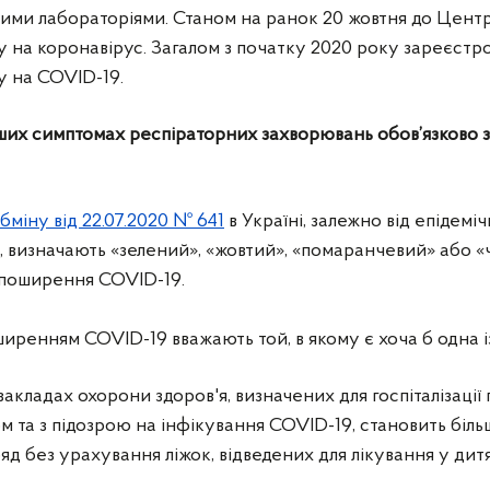
ними лабораторіями. Станом на ранок 20 жовтня до Цент
у на коронавірус. Загалом з початку 2020 року зареєстр
у на COVID-19.
ших симптомах респіраторних захворювань обов’язково
міну від 22.07.2020 № 641
в Україні, залежно від епідемічн
 визначають «зелений», «жовтий», «помаранчевий» або «
 поширення COVID-19.
ширенням COVID-19 вважають той, в якому є хоча б одна із
закладах охорони здоров'я, визначених для госпіталізації п
 та з підозрою на інфікування COVID-19, становить більш
ряд без урахування ліжок, відведених для лікування у дит