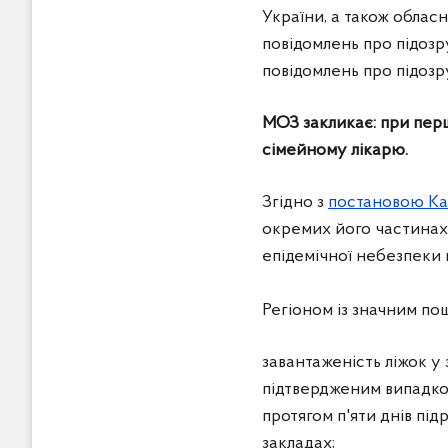
України, а також облас
повідомлень про підозр
повідомлень про підозр
МОЗ закликає: при пер
сімейному лікарю.
Згідно з
постановою Каб
окремих його частинах,
епідемічної небезпеки
Регіоном із значним по
завантаженість ліжок у 
підтвердженим випадком
протягом п'яти днів під
закладах;