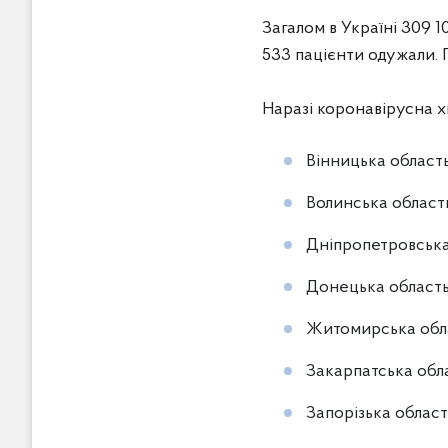
Загалом в Україні 309 1
533 пацієнти одужали. 
Наразі коронавірусна х
Вінницька область
Волинська область
Дніпропетровська 
Донецька область 
Житомирська облас
Закарпатська облас
Запорізька область