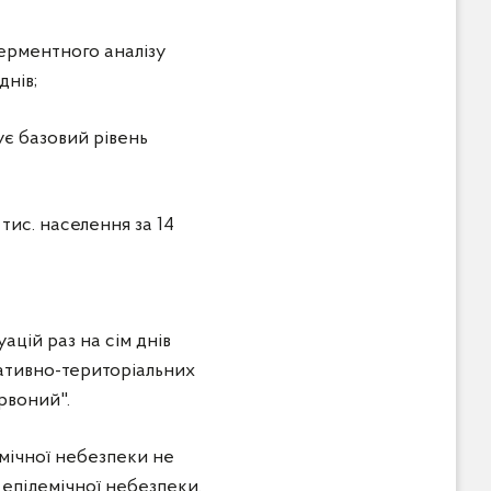
ферментного аналізу
днів;
ує базовий рівень
тис. населення за 14
ацій раз на сім днів
ративно-територіальних
рвоний".
емічної небезпеки не
 епідемічної небезпеки.