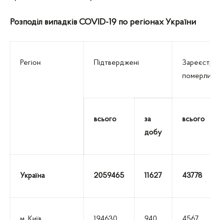
Розподіл випадків COVID-19 по регіонах України
Регіон
Підтверджені
Зареєстро
померлих
всього
за
всього
добу
Україна
2059465
11627
43778
м. Київ
194630
940
4567