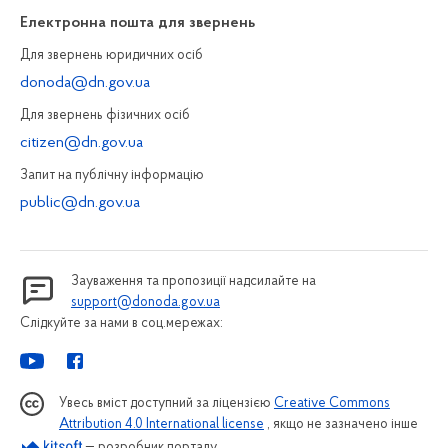
Електронна пошта для звернень
Для звернень юридичних осiб
donoda@dn.gov.ua
Для звернень фізичних осiб
citizen@dn.gov.ua
Запит на публiчну інформацiю
public@dn.gov.ua
Зауваження та пропозиції надсилайте на
support@donoda.gov.ua
Слідкуйте за нами в соц.мережах:
Увесь вміст доступний за ліцензією
Creative Commons
Attribution 4.0 International license
, якщо не зазначено інше
— розробник порталу