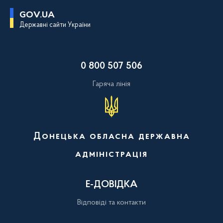
П
GOV.UA
е
Державні сайти України
р
е
й
т
и
0 800 507 506
д
о
о
Гаряча лінія
с
н
о
в
н
о
Донецька обласна державна
г
о
адміністрація
в
м
і
с
Е-ДОВІДКА
т
у
Відповіді та контакти