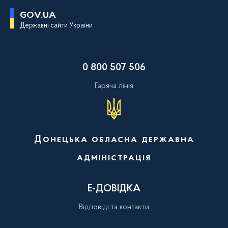
П
GOV.UA
е
Державні сайти України
р
е
й
т
и
0 800 507 506
д
о
о
Гаряча лінія
с
н
о
в
н
о
Донецька обласна державна
г
о
адміністрація
в
м
і
с
Е-ДОВІДКА
т
у
Відповіді та контакти