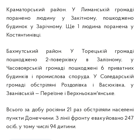
Краматорський район. У Лиманській громаді
поранено людину у Закітному, пошкоджено
будинок у Зарічному. Ще 1 людина поранена у
Костянтинівці.
Бахмутський район. У Торецькій громаді
пошкоджено 2-поверхівку в Залізному, у
Часовоярській громаді пошкоджені 6 приватних
будинків і промислова споруда. У Соледарській
громаді обстріляні Роздолівка і Васюківка, у
Званівській — Переїзне і Верхньокам'янське.
Всього за добу росіяни 21 раз обстріляли населені
пункти Донеччини. З лінії фронту евакуйовано 247
осіб, у тому числі 94 дитини.