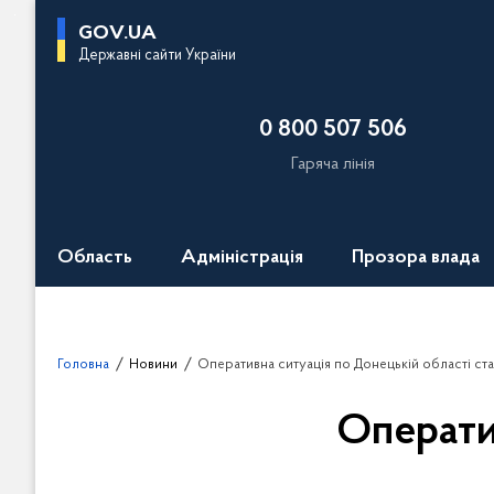
П
GOV.UA
е
Державні сайти України
р
е
0 800 507 506
й
т
Гаряча лінія
и
д
о
Область
Адміністрація
Прозора влада
о
с
н
о
Головна
Новини
Оперативна ситуація по Донецькій області ста
в
н
Операти
о
г
о