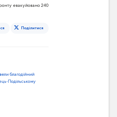
 фронту евакуйовано 240
ся
Поділитися
вели благодійний
нець-Подільському