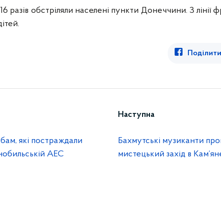
 16 разів обстріляли населені пункти Донеччини. З лінії
дітей.
Поділити
Наступна
бам, які постраждали
Бахмутські музиканти про
рнобильській АЕС
мистецький захід в Кам‘я