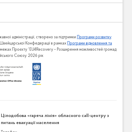
авної адміністрації, створено за підтримки
Програми розвитку
 Швейцарської Конфедерації в рамках
Програми відновлення та
в межах Проєкту “EU4Recovery – Розширення можливостей громад
ейського Союзу. 2026 рік
Цілодобова «гаряча лінія» обласного call-центру з
питань евакуації населення