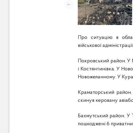
Попередній слайд
Про ситуацію в облас
військової адміністраці
Покровський район. У 
і Костянтинівка. У Нов
Новожеланному. У Курах
Краматорський район. 
скинув керовану авіабо
Бахмутський район. У 
пошкоджені 6 приватних