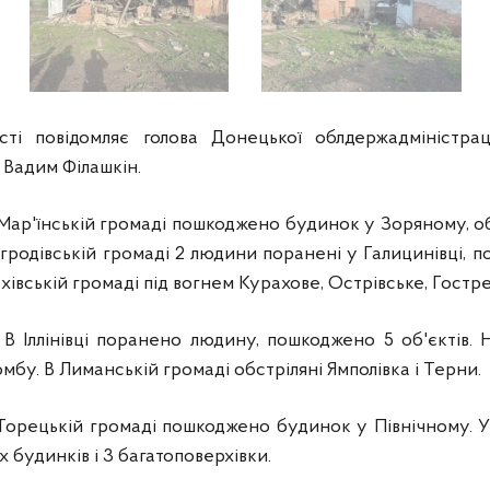
ті повідомляє голова Донецької облдержадміністраці
ї Вадим Філашкін.
Мар'їнській громаді пошкоджено будинок у Зоряному, об
огродівській громаді 2 людини поранені у Галицинівці,
івській громаді під вогнем Курахове, Острівське, Гостре
В Іллінівці поранено людину, пошкоджено 5 об'єктів. 
мбу. В Лиманській громаді обстріляні Ямполівка і Терни.
Торецькій громаді пошкоджено будинок у Північному. У
 будинків і 3 багатоповерхівки.