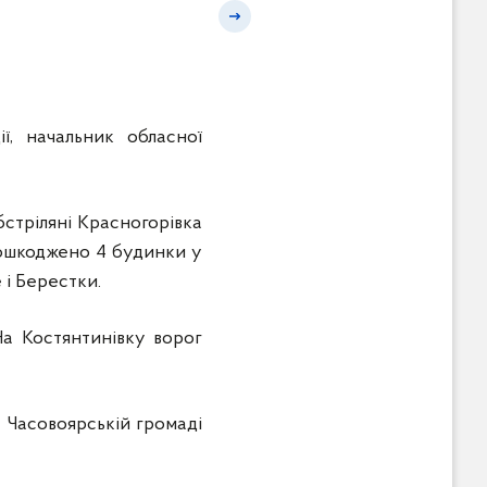
Наступний слайд
ї, начальник обласної
стріляні Красногорівка
 пошкоджено 4 будинки у
 і Берестки.
На Костянтинівку ворог
 Часовоярській громаді