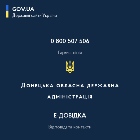
П
GOV.UA
е
Державні сайти України
р
е
й
т
и
0 800 507 506
д
о
о
Гаряча лінія
с
н
о
в
н
о
Донецька обласна державна
г
о
адміністрація
в
м
і
с
Е-ДОВІДКА
т
у
Відповіді та контакти