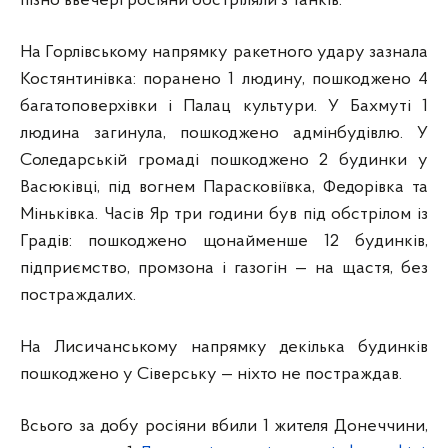
пізно ввечері росіяни обстріляли з танків.
На Горлівському напрямку ракетного удару зазнала
Костянтинівка: поранено 1 людину, пошкоджено 4
багатоповерхівки і Палац культури. У Бахмуті 1
людина загинула, пошкоджено адмінбудівлю. У
Соледарській громаді пошкоджено 2 будинки у
Васюківці, під вогнем Парасковіївка, Федорівка та
Міньківка. Часів Яр три години був під обстрілом із
Градів: пошкоджено щонайменше 12 будинків,
підприємство, промзона і газогін — на щастя, без
постраждалих.
На Лисичанському напрямку декілька будинків
пошкоджено у Сіверську — ніхто не постраждав.
Всього за добу росіяни вбили 1 жителя Донеччини,