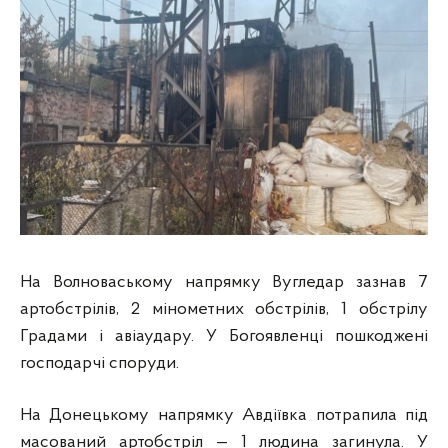
На Волноваському напрямку Вугледар зазнав 7
артобстрілів, 2 мінометних обстрілів, 1 обстрілу
Градами і авіаудару. У Богоявленці пошкоджені
господарчі споруди.
На Донецькому напрямку Авдіївка потрапила під
масований артобстріл — 1 людина загинула. У