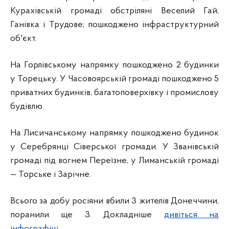
Курахівській громаді обстріляні Веселий Гай,
Ганівка і Трудове; пошкоджено інфраструктурний
об'єкт.
На
Горлівському напрямку пошкоджено 2 будинки
у Торецьку. У Часовоярській громаді пошкоджено 5
приватних будинків, багатоповерхівку і промислову
будівлю.
На Лисичанському напрямку пошкоджено будинок
у Серебрянці Сіверської громади. У Званівській
громаді під вогнем Переїзне, у Лиманській громаді
— Торське і Зарічне.
Всього за добу росіяни вбили 3 жителів Донеччини,
поранили ще 3. Докладніше
дивіться на
інфографіці
.