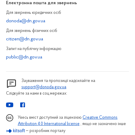
Електронна пошта для звернень
Для звернень юридичних осiб
donoda@dn.gov.ua
Для звернень фізичних осiб
citizen@dn.gov.ua
Запит на публiчну інформацiю
public@dn.gov.ua
Зауваження та пропозиції надсилайте на
support@donoda.gov.ua
Слідкуйте за нами в соц.мережах:
Увесь вміст доступний за ліцензією
Creative Commons
Attribution 4.0 International license
, якщо не зазначено інше
— розробник порталу