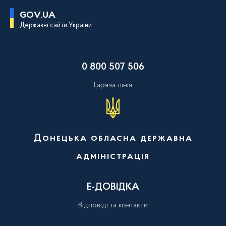
П
GOV.UA
е
Державні сайти України
р
е
й
т
и
0 800 507 506
д
о
о
Гаряча лінія
с
н
о
в
н
о
Донецька обласна державна
г
о
адміністрація
в
м
і
с
Е-ДОВІДКА
т
у
Відповіді та контакти