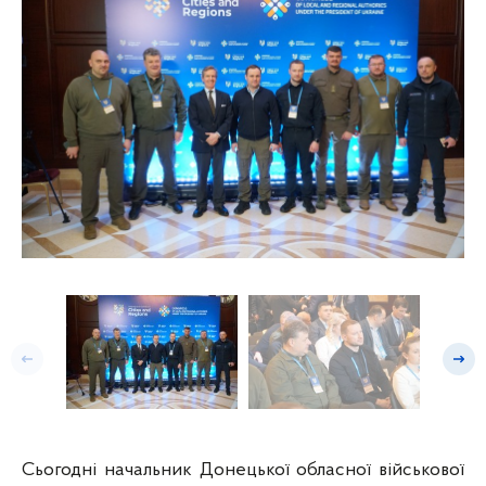
Попередній слайд
Насту
Сьогодні начальник Донецької обласної військової