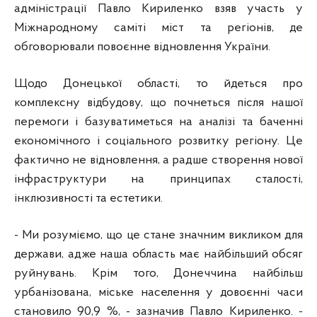
адміністрації Павло Кириленко взяв участь у
Міжнародному саміті міст та регіонів, де
обговорювали повоєнне відновлення України.
Щодо Донецької області, то йдеться про
комплексну відбудову, що почнеться після нашої
перемоги і базуватиметься на аналізі та баченні
економічного і соціального розвитку регіону. Це
фактично не відновлення, а радше створення нової
інфраструктури на принципах сталості,
інклюзивності та естетики.
- Ми
розуміємо, що це стане значним викликом для
держави, адже наша область має найбільший обсяг
руйнувань. Крім того, Донеччина найбільш
урбанізована, міське населення у довоєнні часи
становило 90,9 %, - зазначив Павло Кириленко. -