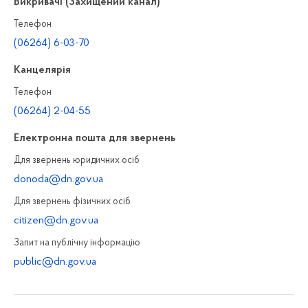
Викривачі (Захищений канал)
Телефон
(06264) 6-03-70
Канцелярiя
Телефон
(06264) 2-04-55
Електронна пошта для звернень
Для звернень юридичних осiб
donoda@dn.gov.ua
Для звернень фізичних осiб
citizen@dn.gov.ua
Запит на публiчну інформацiю
public@dn.gov.ua