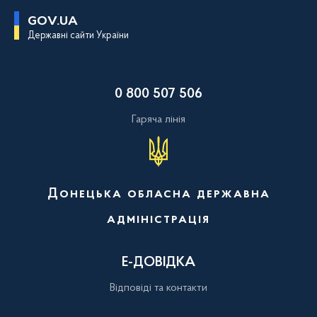
П
GOV.UA
е
Державні сайти України
р
е
й
т
и
0 800 507 506
д
о
о
Гаряча лінія
с
н
о
в
н
о
Донецька обласна державна
г
о
адміністрація
в
м
і
с
Е-ДОВІДКА
т
у
Відповіді та контакти