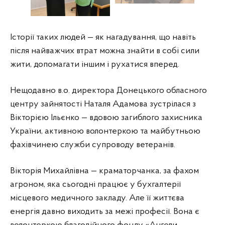
Наталя Адамова зустрілася з Вікторією Ільєнко
Історії таких людей — як нагадування, що навіть
після найважчих втрат можна знайти в собі сили
жити, допомагати іншим і рухатися вперед.
Нещодавно в.о. директора Донецького обласного
центру зайнятості Наталя Адамова зустрілася з
Вікторією Ільєнко — вдовою загиблого захисника
України, активною волонтеркою та майбутньою
фахівчинею служби супроводу ветеранів.
Вікторія Михайлівна — краматорчанка, за фахом
агроном, яка сьогодні працює у бухгалтерії
місцевого медичного закладу. Але її життєва
енергія давно виходить за межі професії. Вона є