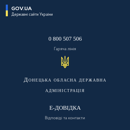
П
GOV.UA
е
Державні сайти України
р
е
й
т
и
0 800 507 506
д
о
о
Гаряча лінія
с
н
о
в
н
о
Донецька обласна державна
г
о
адміністрація
в
м
і
с
Е-ДОВІДКА
т
у
Відповіді та контакти