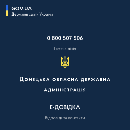
П
GOV.UA
е
Державні сайти України
р
е
й
т
и
0 800 507 506
д
о
о
Гаряча лінія
с
н
о
в
н
о
Донецька обласна державна
г
о
адміністрація
в
м
і
с
Е-ДОВІДКА
т
у
Відповіді та контакти