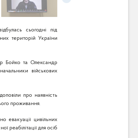
ідбулась сьогодні під
аних територій України
гор Бойко та Олександр
начальники військових
доповіли про наявність
нього проживання.
о евакуації цивільних
ї реабілітації для осіб