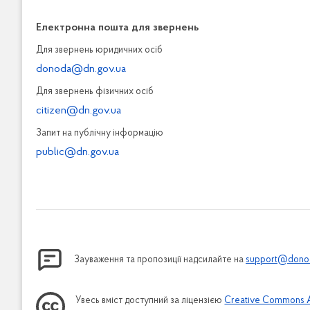
Електронна пошта для звернень
Для звернень юридичних осiб
donoda@dn.gov.ua
Для звернень фізичних осiб
citizen@dn.gov.ua
Запит на публiчну інформацiю
public@dn.gov.ua
Зауваження та пропозиції надсилайте на
support@donod
Увесь вміст доступний за ліцензією
Creative Commons Att