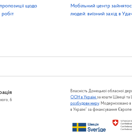
пропозиції щодо
Мобільний центр зайнятос
 робіт
людей: виїзний захід в Уд
Власність Донецької обласної держ
рація
ООН в Україні
за кошти Швеції та
хого, 6
розбудови миру
. Модернізовано 
в Україні” за фінансування Європ