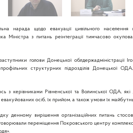
ьна нарада щодо евакуації цивільного населення в
ка Міністра з питань реінтеграції тимчасово окупов
 заступники голови Донецької облдержадміністрації І
профільних структурних підрозділів Донецької ОДА,
сь з керівниками Рівненської та Волинської ОДА, які 
 евакуйованих осіб, їх прийом, а також умови їх майбут
дку денному вирішення організаційних питань стосовн
говорювали переміщення Покровського центру комплексно
рдя».