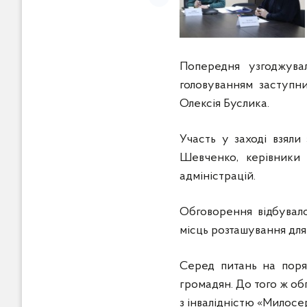
Попередня узгоджувал
головуванням заступни
Олексія Буслика.
Участь у заході взяли
Шевченко, керівники 
адміністрацій.
Обговорення відбувало
місць розташування для
Серед питань на поря
громадян. До того ж об
з інвалідністю «Милосе