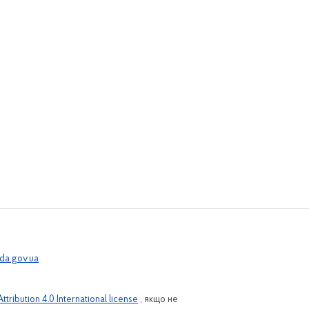
a.gov.ua
ribution 4.0 International license
, якщо не