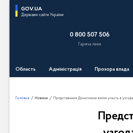
П
GOV.UA
е
Державні сайти України
р
е
0 800 507 506
й
т
Гаряча лінія
и
д
о
Область
Адміністрація
Прозора влада
о
с
н
о
Головна
Новини
Представники Донеччини взяли участь в узгоджувальній нараді 
в
н
Предст
о
г
о