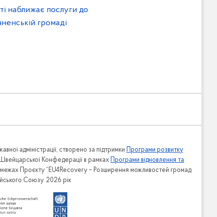
ті наближає послуги до
ачненській громаді
авної адміністрації, створено за підтримки
Програми розвитку
 Швейцарської Конфедерації в рамках
Програми відновлення та
в межах Проєкту “EU4Recovery – Розширення можливостей громад
ейського Союзу. 2026 рік