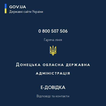
П
GOV.UA
е
Державні сайти України
р
е
й
т
и
0 800 507 506
д
о
о
Гаряча лінія
с
н
о
в
н
о
Донецька обласна державна
г
о
адміністрація
в
м
і
с
Е-ДОВІДКА
т
у
Відповіді та контакти