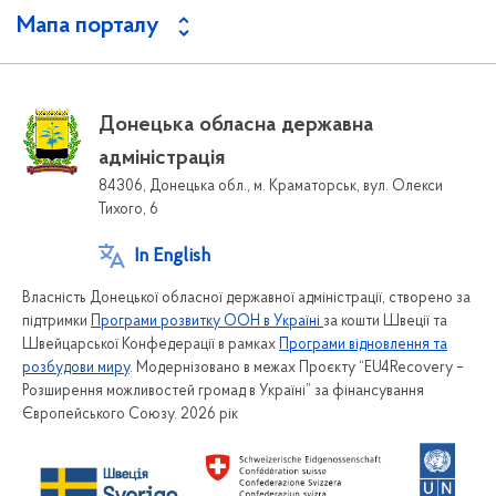
Мапа порталу
Донецька обласна державна
адміністрація
84306, Донецька обл., м. Краматорськ, вул. Олекси
Тихого, 6
In English
Власність Донецької обласної державної адміністрації, створено за
підтримки
Програми розвитку ООН в Україні
за кошти Швеції та
Швейцарської Конфедерації в рамках
Програми відновлення та
розбудови миру
. Модернізовано в межах Проєкту “EU4Recovery –
Розширення можливостей громад в Україні” за фінансування
Європейського Союзу. 2026 рік