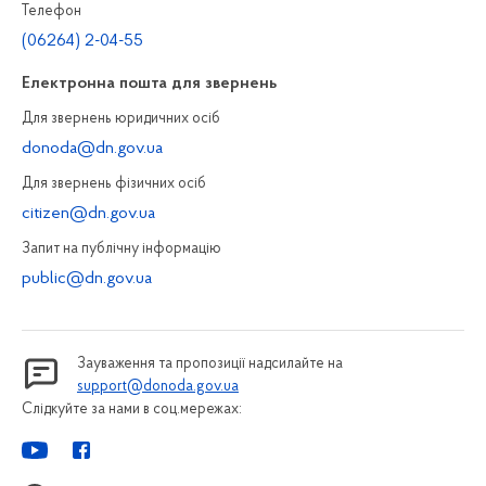
Телефон
(06264) 2-04-55
Електронна пошта для звернень
Для звернень юридичних осiб
donoda@dn.gov.ua
Для звернень фізичних осiб
citizen@dn.gov.ua
Запит на публiчну інформацiю
public@dn.gov.ua
Зауваження та пропозиції надсилайте на
support@donoda.gov.ua
Слідкуйте за нами в соц.мережах: