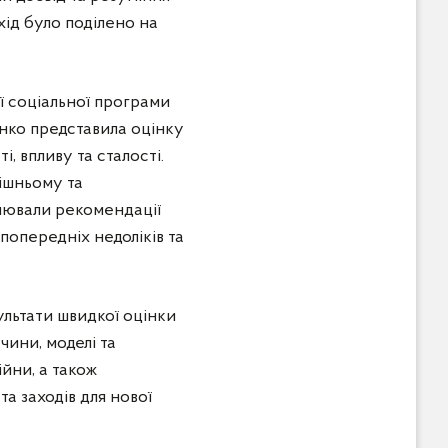
хід було поділено на
ї соціальної програми
енко представила оцінку
, впливу та сталості.
ішньому та
улювали рекомендації
попередніх недоліків та
льтати швидкої оцінки
чини, моделі та
йни, а також
та заходів для нової