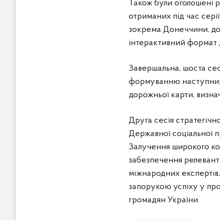
Також були оголошені р
отриманих під час серії
зокрема Донеччини, доз
інтерактивний формат д
Завершальна, шоста сес
формуванню наступних 
дорожньої карти, визна
Друга сесія стратегічн
Державної соціальної п
Залучення широкого ко
забезпечення релевантн
міжнародних експертів,
запорукою успіху у про
громадян України.