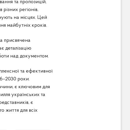
вання та пропозицій,
 різних регіонів,
нують на місцях. Цей
ня майбутніх кроків.
ла присвячена
є деталізацію
оботи над документом.
плексної та ефективної
26–2030 роки.
ччини, є ключовим для
илля українських та
редставників, є
о життя для всіх