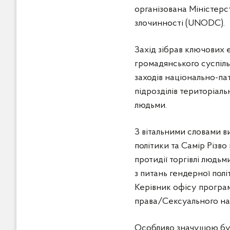
організована Міністерс
злочинності (UNODC).
Захід зібрав ключових 
громадянського суспільс
заходів національно-па
підрозділів територіаль
людьми.
З вітальними словами в
політики та Самір Різво
протидії торгівлі людь
з питань гендерної полі
Керівник офісу програ
права/Сексуального нас
Особливо значущою була