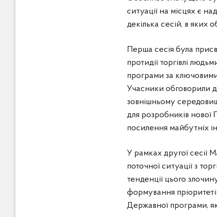
ситуації на місцях є н
декілька сесій, в яких 
Перша сесія була прис
протидії торгівлі людь
програми за ключовими к
Учасники обговорили до
зовнішньому середовищ
для розробників нової 
посилення майбутніх ін
У рамках другої сесії 
поточної ситуації з то
тенденції цього злочин
формування пріоритетів,
Державної програми, як