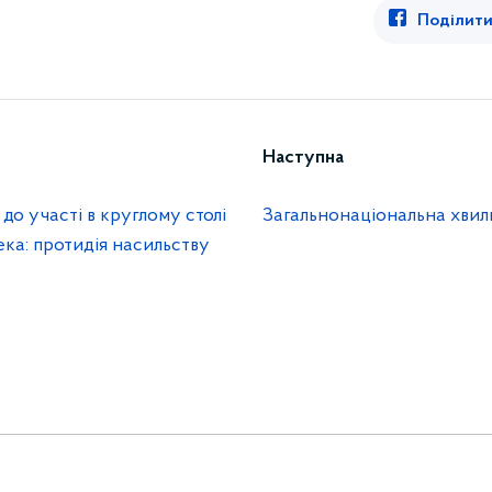
Поділити
Наступна
о участі в круглому столі
Загальнонаціональна хви
пека: протидія насильству