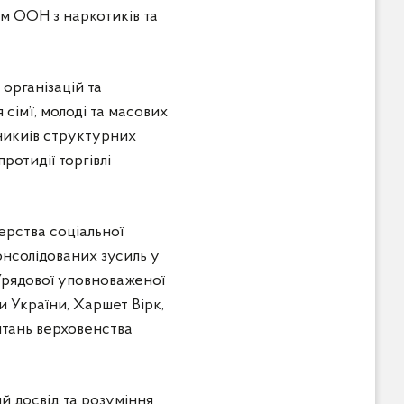
ям ООН з наркотиків та
організацій та
сім’ї, молоді та масових
вникиів структурних
ротидії торгівлі
ерства соціальної
консолідованих зусиль у
Урядової уповноваженої
и України, Харшет Вірк,
итань верховенства
й досвід та розуміння