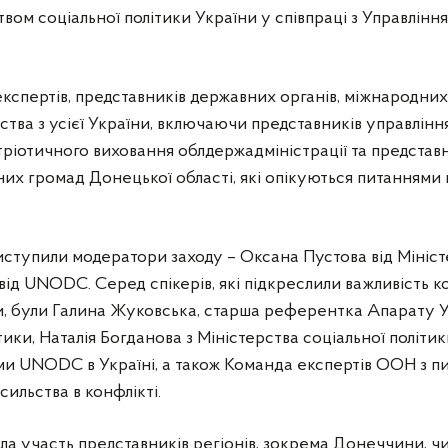
твом соціальної політики України у співпраці з Управлінн
експертів, представників державних органів, міжнародних 
тва з усієї України, включаючи представників управління 
тріотичного виховання облдержадміністрації та предста
них громад Донецької області, які опікуються питаннями п
иступили модератори заходу – Оксана Пустова від Мініст
 від UNODC. Серед спікерів, які підкреслили важливість 
ми, були Галина Жуковська, старша референтка Апарату 
тики, Наталія Богданова з Міністерства соціальної політик
ми UNODC в Україні, а також Команда експертів ООН з п
ильства в конфлікті.
 участь представників регіонів, зокрема Донеччини, чи