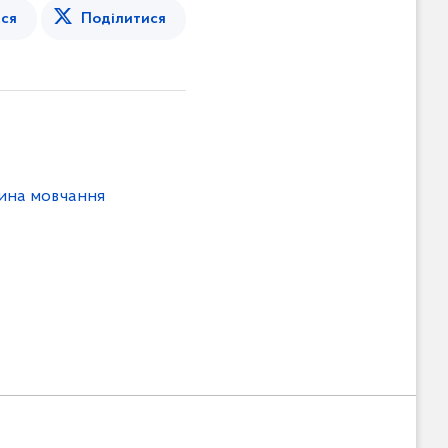
ся
Поділитися
лина мовчання