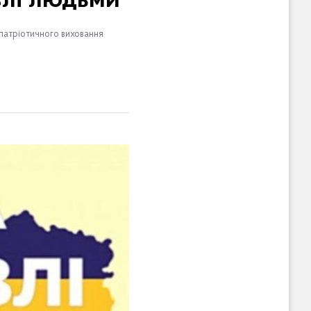
влі людьми
о-патріотичного виховання