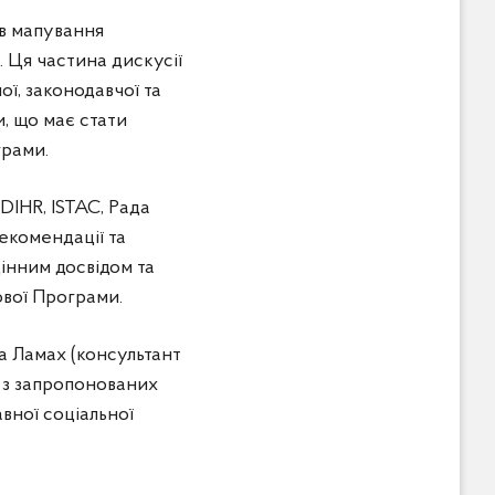
ив мапування
. Ця частина дискусії
ї, законодавчої та
, що має стати
грами.
DIHR, ISTAC, Рада
екомендації та
інним досвідом та
ової Програми.
ла Ламах (консультант
ї з запропонованих
вної соціальної