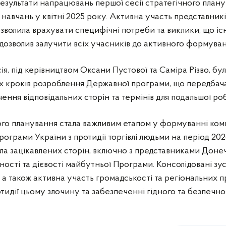
езультати напрацювань першої сесії стратегічного плану
 навчань у квітні 2025 року. Активна участь представників
волила врахувати специфічні потреби та виклики, що іс
озволив залучити всіх учасників до активного формуван
ія, під керівництвом Оксани Пустової та Саміра Різво, бу
кроків розроблення Державної програми, що передбача
чення відповідальних сторін та термінів для подальшої р
ого планування стала важливим етапом у формуванні ком
рограми України з протидії торгівлі людьми на період 20
ла зацікавлених сторін, включно з представниками Доне
ості та дієвості майбутньої Програми. Консолідовані зус
 а також активна участь громадськості та регіональних п
тидії цьому злочину та забезпеченні гідного та безпечног