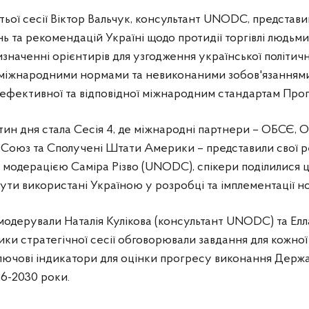
тьої сесії Віктор Вальчук, консультант UNODC, представ
ь та рекомендацій Україні щодо протидії торгівлі людьми
значенні орієнтирів для узгодження української політично
з міжнародними нормами та невиконаними зобов'язаннями
ефективної та відповідної міжнародним стандартам Про
ин дня стала Сесія 4, де міжнародні партнери – ОБСЄ, O
Союз та Сполучені Штати Америки – представили свої р
 модерацією Саміра Різво (UNODC), спікери поділилися ц
ути використані Україною у розробці та імплементації н
ку модерували Наталія Кулікова (консультант UNODC) та Ел
ики стратегічної сесії обговорювали завдання для кожно
ключові індикатори для оцінки прогресу виконання Держа
6-2030 роки.