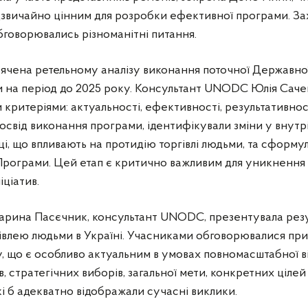
адзвичайно цінним для розробки ефективної програми. За
обговорювались різноманітні питання.
вячена ретельному аналізу виконання поточної Державно
ми на період до 2025 року. Консультант UNODC Юлія Сач
ритеріями: актуальності, ефективності, результативності
свід виконання програми, ідентифікували зміни у внутр
і, що впливають на протидію торгівлі людьми, та сформ
Програми. Цей етап є критично важливим для уникнення 
іціатив.
Марина Пасєчник, консультант UNODC, презентувала резу
ргівлею людьми в Україні. Учасниками обговорювалися при
у, що є особливо актуальним в умовах повномасштабної ві
 стратегічних виборів, загальної мети, конкретних цілей 
і б адекватно відображали сучасні виклики.