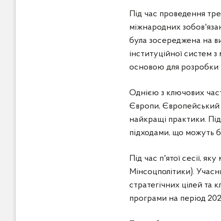
Під час проведення тре
міжнародних зобов'язан
була зосереджена на ви
інституційної систем 
основою для розробки 
Однією з ключових част
Європи, Європейський 
найкращі практики. Під
підходами, що можуть б
Під час п'ятої сесії, я
Мінсоцполітики). Учасн
стратегічних цілей та 
програми на період 202