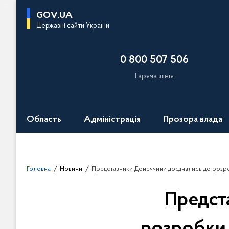
П
GOV.UA
е
Державні сайти України
р
е
0 800 507 506
й
т
Гаряча лінія
и
д
о
Область
Адміністрація
Прозора влада
о
с
н
о
Головна
Новини
Представники Донеччини доєднались до розробки прогр
в
н
Предст
о
г
о