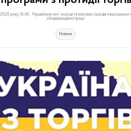
програми з протидії торгі
025 року, 16:45 , Управління сім’ї, молоді та масових заходів національн
облдержадміністрації
Новини