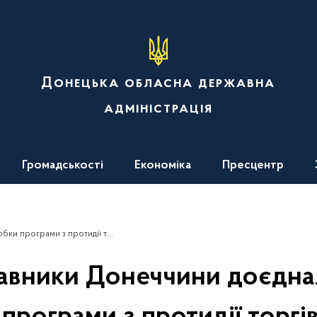
Донецька обласна державна
адміністрація
Громадськості
Економіка
Пресцентр
ами з протидії торгівлі людьми
авники Донеччини доєдна