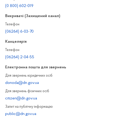
(0 800) 602-019
Викривачі (Захищений канал)
Телефон
(06264) 6-03-70
Канцелярiя
Телефон
(06264) 2-04-55
Електронна пошта для звернень
Для звернень юридичних осiб
donoda@dn.gov.ua
Для звернень фізичних осiб
citizen@dn.gov.ua
Запит на публiчну інформацiю
public@dn.gov.ua