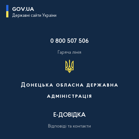
П
GOV.UA
е
Державні сайти України
р
е
й
т
и
0 800 507 506
д
о
о
Гаряча лінія
с
н
о
в
н
о
Донецька обласна державна
г
о
адміністрація
в
м
і
с
Е-ДОВІДКА
т
у
Відповіді та контакти