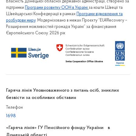
Власність Донецької обласної державної адміністрації, створено за
підтримки
Програми розвитку ООН в Україні
за кошти Швеції та
Швейцарської Конфедерації в рамках
Програми відновлення та
розбудови миру
. Модернізовано в межах Проєкту “EU4Recovery –
Розширення можливостей громад в Україні” за фінансування
Європейського Союзу. 2026 рік
Гаряча лінія Уповноваженого з питань осіб, зниклих
безвісти за особливих обставин
Телефон
1698
«Гаряча лінія» ГУ Пенсійного фонду України в
Донецькій області