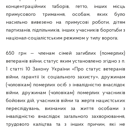
концентраційних таборів, гетто, інших місць
примусового тримання, особам, яких було
насильно вивезено на примусові роботи, дітям
партизанів, підпільників, інших учасників боротьби з
націонал-соціалістським режимом у тилу ворога;
650 грн — членам сімей загиблих (померлих)
ветеранів війни, статус яким установлено згідно з п.
1 статті 10 Закону України «Про статус ветеранів
війни, гарантії їх соціального захисту», дружинам
(чоловікам) померлих осіб з інвалідністю внаслідок
війни, дружинам (чоловікам) померлих учасників
бойових дій, учасників війни та жертв нацистських
переслідувань, визнаних за життя особами з
інвалідністю внаслідок загального захворювання,
трудового каліцтва та з інших причин, які не