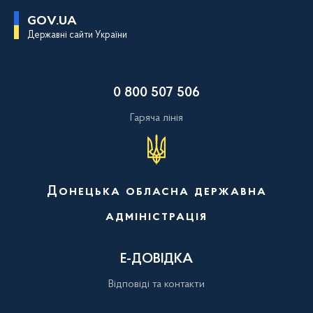
П
GOV.UA
е
Державні сайти України
р
е
й
т
и
0 800 507 506
д
о
о
Гаряча лінія
с
н
о
в
н
о
Донецька обласна державна
г
о
адміністрація
в
м
і
с
Е-ДОВІДКА
т
у
Відповіді та контакти