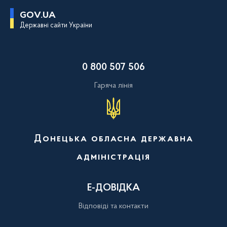
П
GOV.UA
е
Державні сайти України
р
е
й
т
и
0 800 507 506
д
о
о
Гаряча лінія
с
н
о
в
н
о
Донецька обласна державна
г
о
адміністрація
в
м
і
с
Е-ДОВІДКА
т
у
Відповіді та контакти