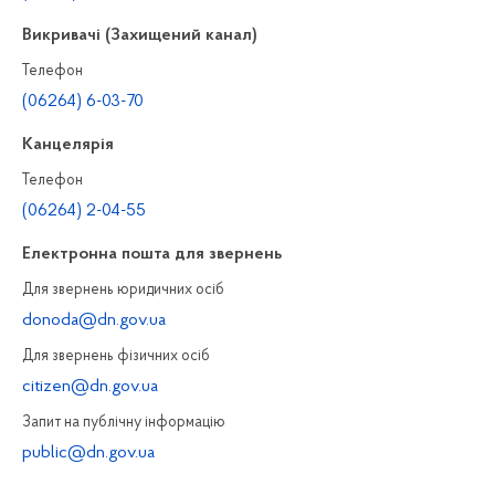
Викривачі (Захищений канал)
Телефон
(06264) 6-03-70
Канцелярiя
Телефон
(06264) 2-04-55
Електронна пошта для звернень
Для звернень юридичних осiб
donoda@dn.gov.ua
Для звернень фізичних осiб
citizen@dn.gov.ua
Запит на публiчну інформацiю
public@dn.gov.ua