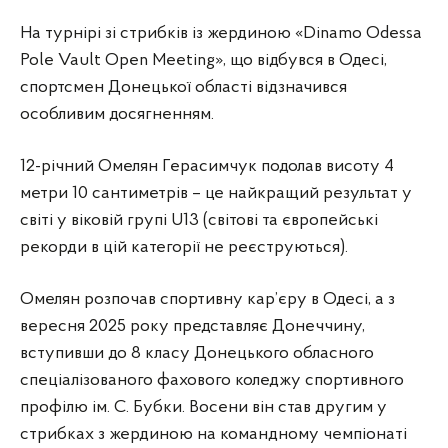
Легкоатлет Донеччини Омелян Герасимчук разом зі своїми бат
На турнірі зі стрибків із жердиною «Dinamo Odessa
Pole Vault Open Meeting», що відбувся в Одесі,
спортсмен Донецької області відзначився
особливим досягненням.
12-річний Омелян Герасимчук подолав висоту 4
метри 10 сантиметрів – це найкращий результат у
світі у віковій групі U13 (світові та європейські
рекорди в цій категорії не реєструються).
Омелян розпочав спортивну кар’єру в Одесі, а з
вересня 2025 року представляє Донеччину,
вступивши до 8 класу Донецького обласного
спеціалізованого фахового коледжу спортивного
профілю ім. С. Бубки. Восени він став другим у
стрибках з жердиною на командному чемпіонаті