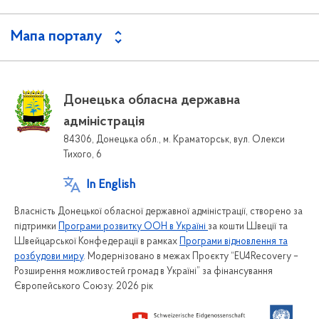
Мапа порталу
Донецька обласна державна
адміністрація
84306, Донецька обл., м. Краматорськ, вул. Олекси
Тихого, 6
In English
Власність Донецької обласної державної адміністрації, створено за
підтримки
Програми розвитку ООН в Україні
за кошти Швеції та
Швейцарської Конфедерації в рамках
Програми відновлення та
розбудови миру
. Модернізовано в межах Проєкту “EU4Recovery –
Розширення можливостей громад в Україні” за фінансування
Європейського Союзу. 2026 рік