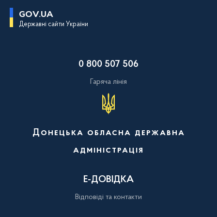
П
GOV.UA
е
Державні сайти України
р
е
й
т
и
0 800 507 506
д
о
о
Гаряча лінія
с
н
о
в
н
о
Донецька обласна державна
г
о
адміністрація
в
м
і
с
Е-ДОВІДКА
т
у
Відповіді та контакти