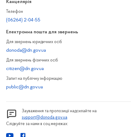
Канцелярiя
Телефон
(06264) 2-04-55
Електронна пошта для звернень
Для звернень юридичних осiб
donoda@dn.gov.ua
Для звернень фізичних осiб
citizen@dn.gov.ua
Запит на публiчну інформацiю
public@dn.gov.ua
Зауваження та пропозиції надсилайте на
support@donoda.gov.ua
Слідкуйте за нами в соц.мережах: