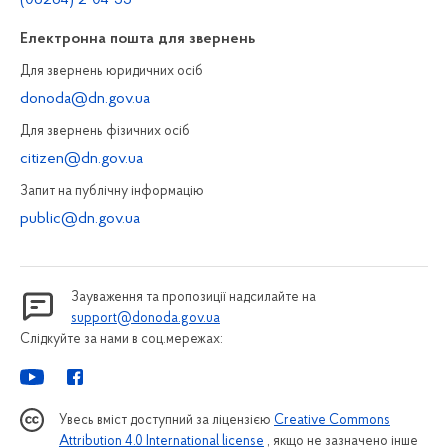
(06264) 2-04-55
Електронна пошта для звернень
Для звернень юридичних осiб
donoda@dn.gov.ua
Для звернень фізичних осiб
citizen@dn.gov.ua
Запит на публiчну інформацiю
public@dn.gov.ua
Зауваження та пропозиції надсилайте на
support@donoda.gov.ua
Слідкуйте за нами в соц.мережах:
Увесь вміст доступний за ліцензією
Creative Commons
Attribution 4.0 International license
, якщо не зазначено інше