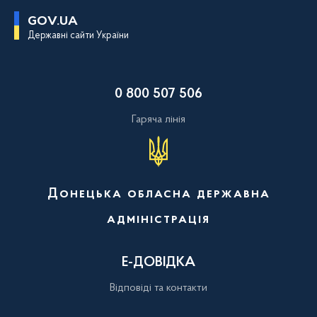
П
GOV.UA
е
Державні сайти України
р
е
й
т
и
0 800 507 506
д
о
о
Гаряча лінія
с
н
о
в
н
о
Донецька обласна державна
г
о
адміністрація
в
м
і
с
Е-ДОВІДКА
т
у
Відповіді та контакти