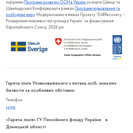
підтримки
Програми розвитку ООН в Україні
за кошти Швеції та
Швейцарської Конфедерації в рамках
Програми відновлення та
розбудови миру
. Модернізовано в межах Проєкту “EU4Recovery –
Розширення можливостей громад в Україні” за фінансування
Європейського Союзу. 2026 рік
Гаряча лінія Уповноваженого з питань осіб, зниклих
безвісти за особливих обставин
Телефон
1698
«Гаряча лінія» ГУ Пенсійного фонду України в
Донецькій області