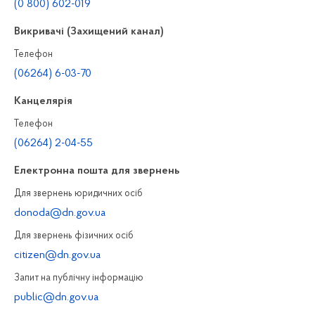
(0 800) 602-019
Викривачі (Захищений канал)
Телефон
(06264) 6-03-70
Канцелярiя
Телефон
(06264) 2-04-55
Електронна пошта для звернень
Для звернень юридичних осiб
donoda@dn.gov.ua
Для звернень фізичних осiб
citizen@dn.gov.ua
Запит на публiчну інформацiю
public@dn.gov.ua