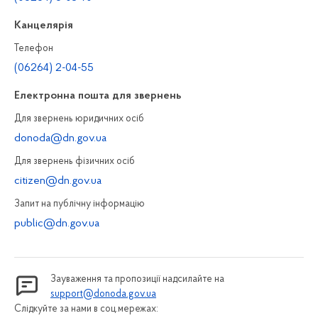
Канцелярiя
Телефон
(06264) 2-04-55
Електронна пошта для звернень
Для звернень юридичних осiб
donoda@dn.gov.ua
Для звернень фізичних осiб
citizen@dn.gov.ua
Запит на публiчну інформацiю
public@dn.gov.ua
Зауваження та пропозиції надсилайте на
support@donoda.gov.ua
Слідкуйте за нами в соц.мережах: