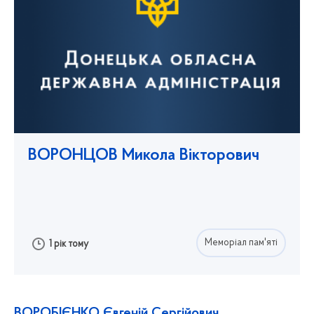
ВОРОНЦОВ Микола Вікторович
Меморіал пам'яті
1 рік тому
ВОРОБІЄНКО Євгеній Сергійович