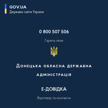
П
GOV.UA
е
Державні сайти України
р
е
й
т
и
0 800 507 506
д
о
о
Гаряча лінія
с
н
о
в
н
о
Донецька обласна державна
г
о
адміністрація
в
м
і
с
Е-ДОВІДКА
т
у
Відповіді та контакти