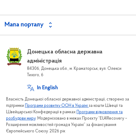
Мапа порталу
Донецька обласна державна
адміністрація
84306, Донецька обл., м. Краматорськ, вул. Олекси
Тихого, 6
In English
Власність Донецької обласної державної адміністрації, створено за
підтримки
Програми розвитку ООН в Україні
за кошти Швеції та
Швейцарської Конфедерації в рамках
Програми відновлення та
розбудови миру
. Модернізовано в межах Проєкту “EU4Recovery –
Розширення можливостей громад в Україні” за фінансування
Європейського Союзу. 2026 рік