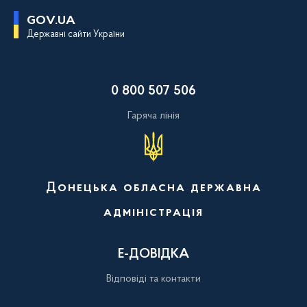
П
GOV.UA
е
Державні сайти України
р
е
й
т
и
0 800 507 506
д
о
о
Гаряча лінія
с
н
о
в
н
о
Донецька обласна державна
г
о
адміністрація
в
м
і
с
Е-ДОВІДКА
т
у
Відповіді та контакти