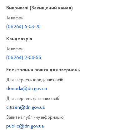
Викривачі (Захищений канал)
Телефон
(06264) 6-03-70
Канцелярiя
Телефон
(06264) 2-04-55
Електронна пошта для звернень
Для звернень юридичних осiб
donoda@dn.gov.ua
Для звернень фізичних осiб
citizen@dn.gov.ua
Запит на публiчну інформацiю
public@dn.gov.ua