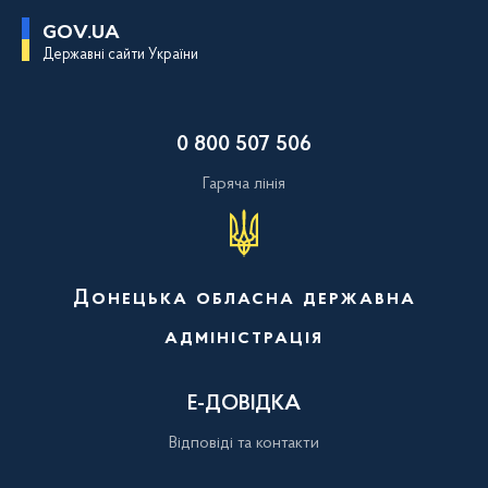
П
GOV.UA
е
Державні сайти України
р
е
й
т
и
0 800 507 506
д
о
о
Гаряча лінія
с
н
о
в
н
о
Донецька обласна державна
г
о
адміністрація
в
м
і
с
Е-ДОВІДКА
т
у
Відповіді та контакти