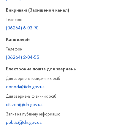
Викривачі (Захищений канал)
Телефон
(06264) 6-03-70
Канцелярiя
Телефон
(06264) 2-04-55
Електронна пошта для звернень
Для звернень юридичних осiб
donoda@dn.gov.ua
Для звернень фізичних осiб
citizen@dn.gov.ua
Запит на публiчну інформацiю
public@dn.gov.ua