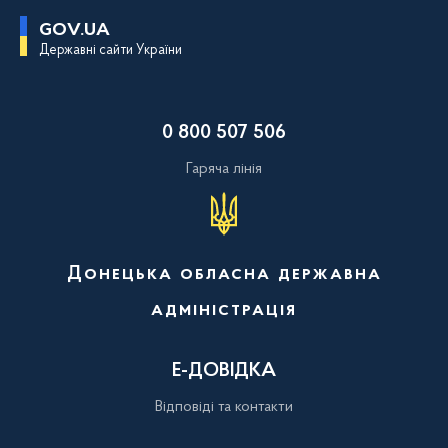
П
GOV.UA
е
Державні сайти України
р
е
й
т
и
0 800 507 506
д
о
о
Гаряча лінія
с
н
о
в
н
о
Донецька обласна державна
г
о
адміністрація
в
м
і
с
Е-ДОВІДКА
т
у
Відповіді та контакти