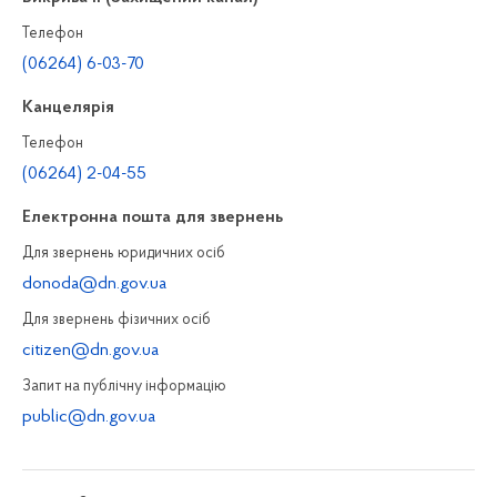
Телефон
(06264) 6-03-70
Канцелярiя
Телефон
(06264) 2-04-55
Електронна пошта для звернень
Для звернень юридичних осiб
donoda@dn.gov.ua
Для звернень фізичних осiб
citizen@dn.gov.ua
Запит на публiчну інформацiю
public@dn.gov.ua