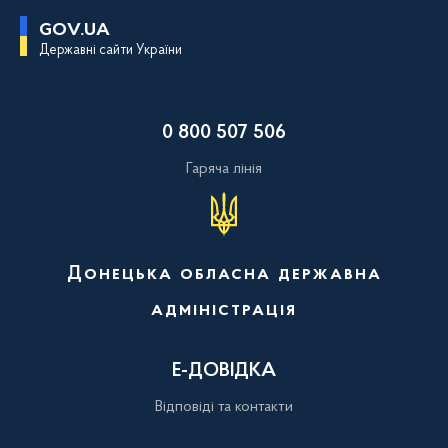
П
GOV.UA
е
Державні сайти України
р
е
й
т
и
0 800 507 506
д
о
о
Гаряча лінія
с
н
о
в
н
о
Донецька обласна державна
г
о
адміністрація
в
м
і
с
Е-ДОВІДКА
т
у
Відповіді та контакти