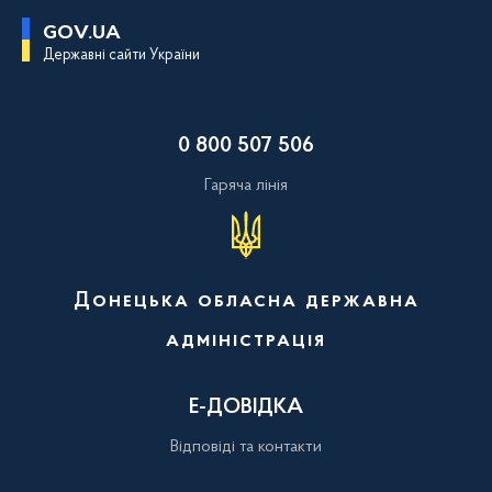
П
GOV.UA
е
Державні сайти України
р
е
й
т
и
0 800 507 506
д
о
о
Гаряча лінія
с
н
о
в
н
о
Донецька обласна державна
г
о
адміністрація
в
м
і
с
Е-ДОВІДКА
т
у
Відповіді та контакти