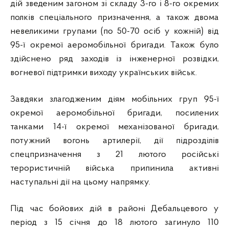
дій зведеним загоном зі складу 3-го і 8-го окремих
полків спеціального призначення, а також двома
невеликими групами (по 50-70 осіб у кожній) від
95-ї окремої аеромобільної бригади. Також було
здійснено ряд заходів із інженерної розвідки,
вогневої підтримки виходу українських військ.
Завдяки злагодженим діям мобільних груп 95-ї
окремої аеромобільної бригади, посилених
танками 14-ї окремої механізованої бригади,
потужний вогонь артилерії, дії підрозділів
спецпризначення з 21 лютого російські
терористичній війська припинила активні
наступальні дії на цьому напрямку.
Під час бойових дій в районі Дебальцевого у
період з 15 січня до 18 лютого загинуло 110