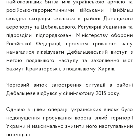
найголовніших битва між українською армією та
російсько-терористичними військами. Найбільш
складна ситуація склалася в районі Донецького
аеропорту та Дебальцевого. Регулярні з’єднання та
підрозділи, підпорядковані Міністерству оборони
Російської Федерації, протягом тривалого часу
намагалися ліквідувати Дебальцевський виступ з
метою подальшого наступу та захоплення міст
Бахмут, Краматорськ і, в подальшому, Харків.
Черговий виток загострення ситуації в районі
Дебальцеве відбувся у січні-лютому 2015 року.
Однією з цілей операції українських військ було
недопущення просування ворога вглиб території
України й максимально знизити його наступальний
потенціал.