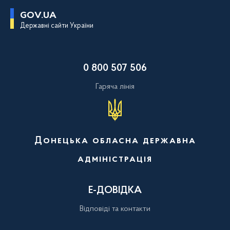
П
GOV.UA
е
Державні сайти України
р
е
й
т
и
0 800 507 506
д
о
о
Гаряча лінія
с
н
о
в
н
о
Донецька обласна державна
г
о
адміністрація
в
м
і
с
Е-ДОВІДКА
т
у
Відповіді та контакти