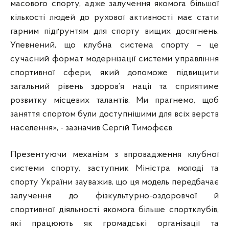
масового спорту, адже залучення якомога більшої
кількості людей до рухової активності має стати
гарним підґрунтям для спорту вищих досягнень.
Упевнений, що клубна система спорту – це
сучасний формат модернізації системи управління
спортивної сфери, який допоможе підвищити
загальний рівень здоров’я нації та сприятиме
розвитку місцевих талантів. Ми прагнемо, щоб
заняття спортом були доступнішими для всіх верств
населення», - зазначив Сергій Тимофєєв.
Презентуючи механізм з впровадження клубної
системи спорту, заступник Міністра молоді та
спорту України зауважив, що ця модель передбачає
залучення до фізкультурно-оздоровчої й
спортивної діяльності якомога більше спортклубів,
які працюють як громадські організації та