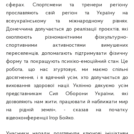
сферах. Спортсмени та тренери регіону
прославляють свій регіон та Україну на
всеукраїнському та міжнародному рівнях.
Донеччина долучається до реалізації проєктів, які
охоплюють різноманітними фізкультурно-
спортивними активностями вимушених
переселенців, допомагають підтримувати фізичну
форму та покращують психіко-емоційний стан. Це
робота, що нас згуртовує, ми маємо спільні
досягнення, і я вдячний усім, хто долучається до
виховання здорової нації. Уклінно дякуємо усім
представникам Сил Оборони України, які
дозволяють нам жити, працювати й наближати мир
на рідній землі», - сказав на початку
відеоконференції Ігор Бойко.
Учасники наради розглянули ключові ініціативи