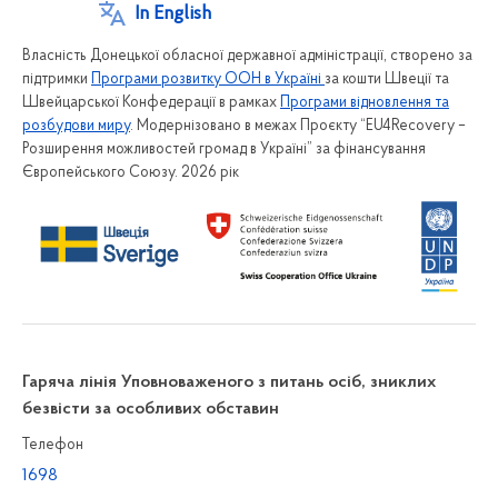
In English
Власність Донецької обласної державної адміністрації, створено за
підтримки
Програми розвитку ООН в Україні
за кошти Швеції та
Швейцарської Конфедерації в рамках
Програми відновлення та
розбудови миру
. Модернізовано в межах Проєкту “EU4Recovery –
Розширення можливостей громад в Україні” за фінансування
Європейського Союзу. 2026 рік
Гаряча лінія Уповноваженого з питань осіб, зниклих
безвісти за особливих обставин
Телефон
1698