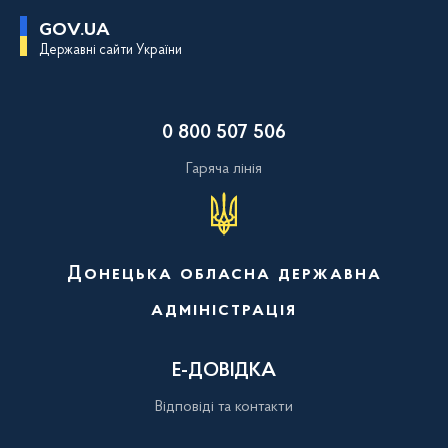
П
GOV.UA
е
Державні сайти України
р
е
й
т
и
0 800 507 506
д
о
о
Гаряча лінія
с
н
о
в
н
о
Донецька обласна державна
г
о
адміністрація
в
м
і
с
Е-ДОВІДКА
т
у
Відповіді та контакти