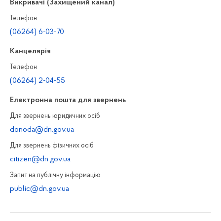
Викривачі (Захищений канал)
Телефон
(06264) 6-03-70
Канцелярiя
Телефон
(06264) 2-04-55
Електронна пошта для звернень
Для звернень юридичних осiб
donoda@dn.gov.ua
Для звернень фізичних осiб
citizen@dn.gov.ua
Запит на публiчну інформацiю
public@dn.gov.ua