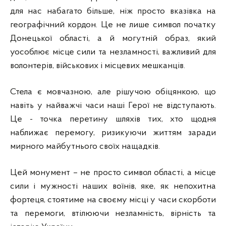
для нас набагато більше, ніж просто вказівка на
географічний кордон. Це не лише символ початку
Донецької області, а й могутній образ, який
уособлює місце сили та незламності, важливий для
волонтерів, військових і місцевих мешканців.
Стела є мовчазною, але рішучою обіцянкою, що
навіть у найважчі часи наші Герої не відступають.
Це - точка перетину шляхів тих, хто щодня
наближає перемогу, ризикуючи життям заради
мирного майбутнього своїх нащадків.
Цей монумент – не просто символ області, а місце
сили і мужності наших воїнів, яке, як непохитна
фортеця, стоятиме на своєму місці у часи скорботи
та перемоги, втілюючи незламність, вірність та