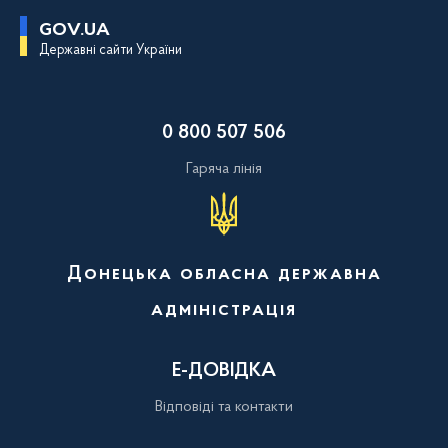
П
GOV.UA
е
Державні сайти України
р
е
й
т
и
0 800 507 506
д
о
о
Гаряча лінія
с
н
о
в
н
о
Донецька обласна державна
г
о
адміністрація
в
м
і
с
Е-ДОВІДКА
т
у
Відповіді та контакти