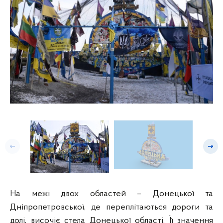
Попередній слайд
Насту
На межі двох областей – Донецької та
Дніпропетровської, де переплітаються дороги та
долі, височіє стела Донецької області. Її значення