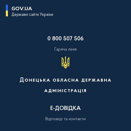
П
GOV.UA
е
Державні сайти України
р
е
й
т
и
0 800 507 506
д
о
о
Гаряча лінія
с
н
о
в
н
о
Донецька обласна державна
г
о
адміністрація
в
м
і
с
Е-ДОВІДКА
т
у
Відповіді та контакти