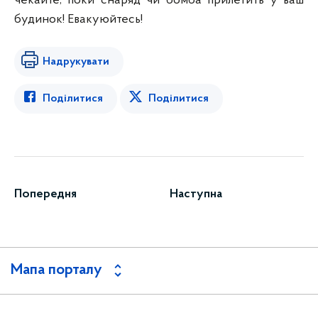
чекайте, поки снаряд чи бомба прилетить у ваш
будинок! Евакуюйтесь!
Надрукувати
Поділитися
Поділитися
Попередня
Наступна
Мапа порталу