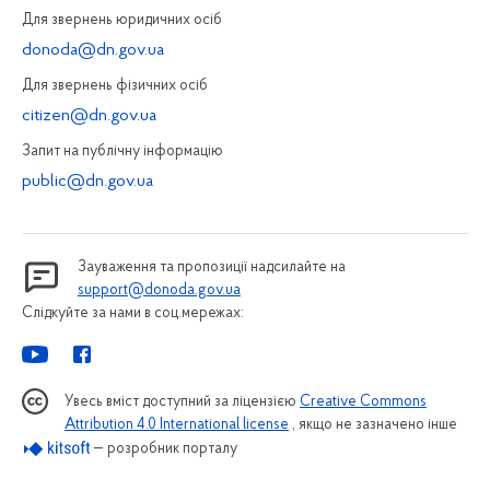
Для звернень юридичних осiб
donoda@dn.gov.ua
Для звернень фізичних осiб
citizen@dn.gov.ua
Запит на публiчну інформацiю
public@dn.gov.ua
Зауваження та пропозиції надсилайте на
support@donoda.gov.ua
Слідкуйте за нами в соц.мережах:
Увесь вміст доступний за ліцензією
Creative Commons
Attribution 4.0 International license
, якщо не зазначено інше
— розробник порталу