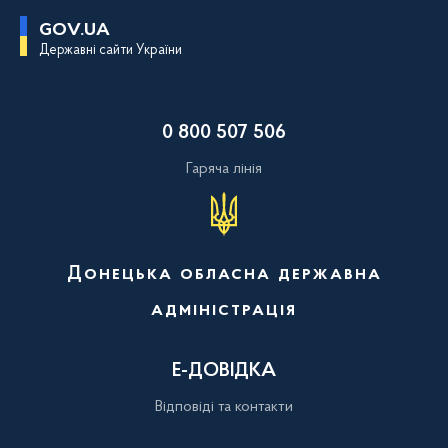
П
GOV.UA
е
Державні сайти України
р
е
й
т
и
0 800 507 506
д
о
о
Гаряча лінія
с
н
о
в
н
о
Донецька обласна державна
г
о
адміністрація
в
м
і
с
Е-ДОВІДКА
т
у
Відповіді та контакти