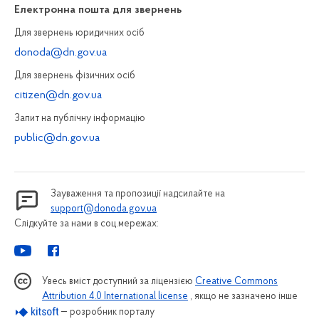
Електронна пошта для звернень
Для звернень юридичних осiб
donoda@dn.gov.ua
Для звернень фізичних осiб
citizen@dn.gov.ua
Запит на публiчну інформацiю
public@dn.gov.ua
Зауваження та пропозиції надсилайте на
support@donoda.gov.ua
Слідкуйте за нами в соц.мережах:
Увесь вміст доступний за ліцензією
Creative Commons
Attribution 4.0 International license
, якщо не зазначено інше
— розробник порталу