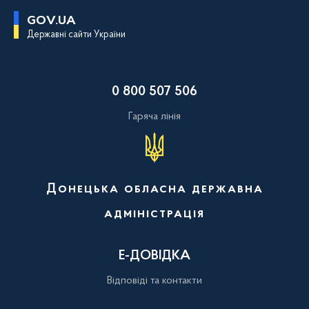
П
GOV.UA
е
Державні сайти України
р
е
й
т
и
0 800 507 506
д
о
о
Гаряча лінія
с
н
о
в
н
о
Донецька обласна державна
г
о
адміністрація
в
м
і
с
Е-ДОВІДКА
т
у
Відповіді та контакти