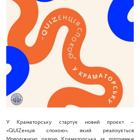
У Краматорську стартує новий проєкт –
«QUIZенція спокою», який реалізується
Молодіжною радою Краматорська за підтримки