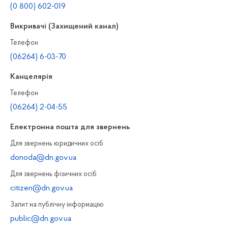
(0 800) 602-019
Викривачі (Захищений канал)
Телефон
(06264) 6-03-70
Канцелярiя
Телефон
(06264) 2-04-55
Електронна пошта для звернень
Для звернень юридичних осiб
donoda@dn.gov.ua
Для звернень фізичних осiб
citizen@dn.gov.ua
Запит на публiчну інформацiю
public@dn.gov.ua