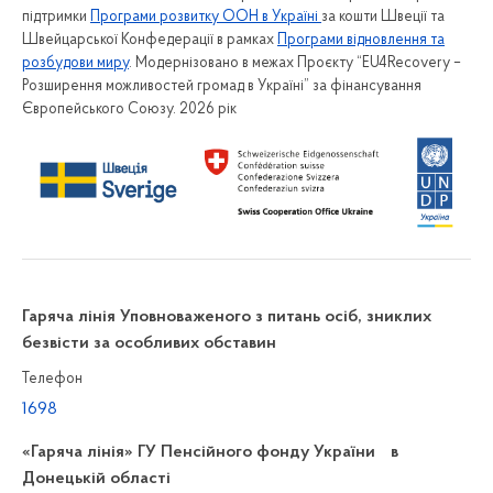
підтримки
Програми розвитку ООН в Україні
за кошти Швеції та
Швейцарської Конфедерації в рамках
Програми відновлення та
розбудови миру
. Модернізовано в межах Проєкту “EU4Recovery –
Розширення можливостей громад в Україні” за фінансування
Європейського Союзу. 2026 рік
Гаряча лінія Уповноваженого з питань осіб, зниклих
безвісти за особливих обставин
Телефон
1698
«Гаряча лінія» ГУ Пенсійного фонду України в
Донецькій області