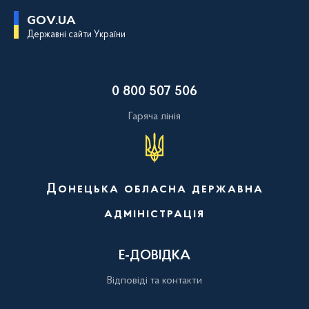
П
GOV.UA
е
Державні сайти України
р
е
й
т
и
0 800 507 506
д
о
о
Гаряча лінія
с
н
о
в
н
о
Донецька обласна державна
г
о
адміністрація
в
м
і
с
Е-ДОВІДКА
т
у
Відповіді та контакти