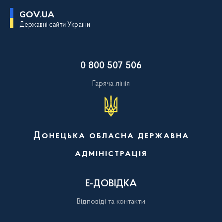
П
GOV.UA
е
Державні сайти України
р
е
й
т
и
0 800 507 506
д
о
о
Гаряча лінія
с
н
о
в
н
о
Донецька обласна державна
г
о
адміністрація
в
м
і
с
Е-ДОВІДКА
т
у
Відповіді та контакти