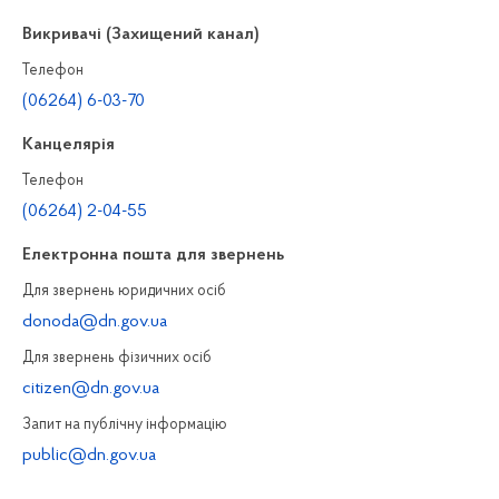
Викривачі (Захищений канал)
Телефон
(06264) 6-03-70
Канцелярiя
Телефон
(06264) 2-04-55
Електронна пошта для звернень
Для звернень юридичних осiб
donoda@dn.gov.ua
Для звернень фізичних осiб
citizen@dn.gov.ua
Запит на публiчну інформацiю
public@dn.gov.ua