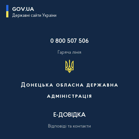
П
GOV.UA
е
Державні сайти України
р
е
й
т
и
0 800 507 506
д
о
о
Гаряча лінія
с
н
о
в
н
о
Донецька обласна державна
г
о
адміністрація
в
м
і
с
Е-ДОВІДКА
т
у
Відповіді та контакти